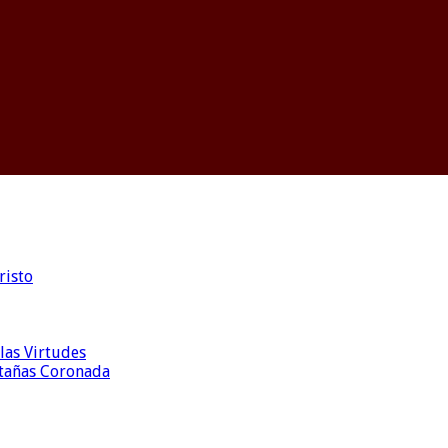
risto
las Virtudes
ntañas Coronada