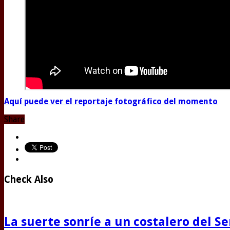
Aquí puede ver el reportaje fotográfico del momento
Share
Check Also
La suerte sonríe a un costalero del S