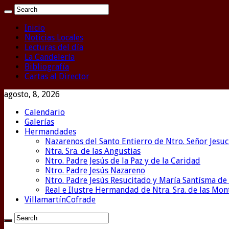
Inicio
Noticias Locales
Lecturas del día
La Candelería
Bibliografía
Cartas al Director
agosto, 8, 2026
Calendario
Galerías
Hermandades
Nazarenos del Santo Entierro de Ntro. Señor Jesuc
Ntra. Sra. de las Angustias
Ntro. Padre Jesús de la Paz y de la Caridad
Ntro. Padre Jesús Nazareno
Ntro. Padre Jesús Resucitado y María Santísma de 
Real e Ilustre Hermandad de Ntra. Sra. de las Mo
VillamartínCofrade