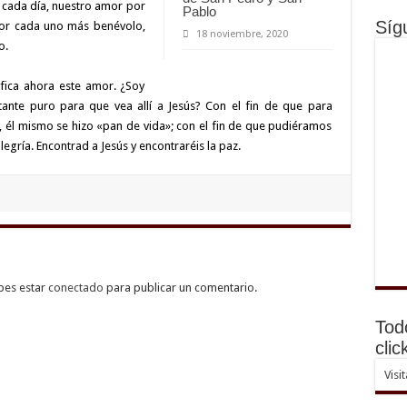
cada día, nuestro amor por
Pablo
Síg
por cada uno más benévolo,
18 noviembre, 2020
o.
fica ahora este amor. ¿Soy
ante puro para que vea allí a Jesús? Con el fin de que para
s, él mismo se hizo «pan de vida»; con el fin de que pudiéramos
alegría. Encontrad a Jesús y encontraréis la paz.
bes estar
conectado
para publicar un comentario.
Tod
clic
Visi