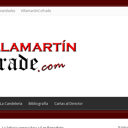
mandades
VillamartínCofrade
La Candelería
Bibliografía
Cartas al Director
»
La Iglesia venera hoy a San Benedicto
IX-Info