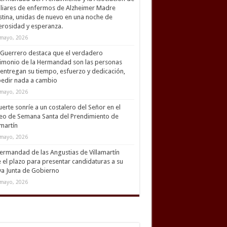
liares de enfermos de Alzheimer Madre
tina, unidas de nuevo en una noche de
rosidad y esperanza.
mayo, 2026
Guerrero destaca que el verdadero
imonio de la Hermandad son las personas
entregan su tiempo, esfuerzo y dedicación,
pedir nada a cambio
mayo, 2026
uerte sonríe a un costalero del Señor en el
eo de Semana Santa del Prendimiento de
amartín
mayo, 2026
ermandad de las Angustias de Villamartín
 el plazo para presentar candidaturas a su
a Junta de Gobierno
mayo, 2026