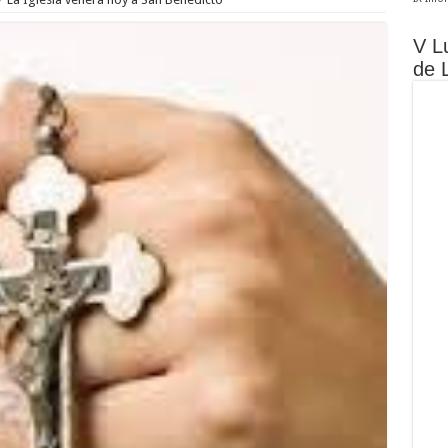
V L
de 