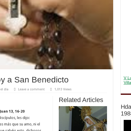
oy a San Benedicto
V Lu
Vil
el día
Leave a comment
1,013 Views
Related Articles
Hda
uan 13, 16-20
198
scípulos, les dijo:
es más que su amo, ni el
que sabéis esto, dichosos