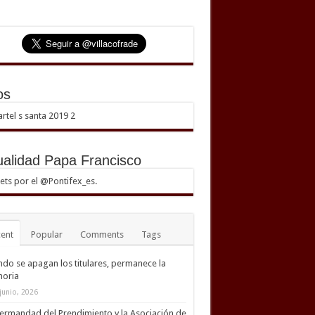
os
ualidad Papa Francisco
ts por el @Pontifex_es.
ent
Popular
Comments
Tags
do se apagan los titulares, permanece la
oria
junio, 2026
ermandad del Prendimiento y la Asociación de