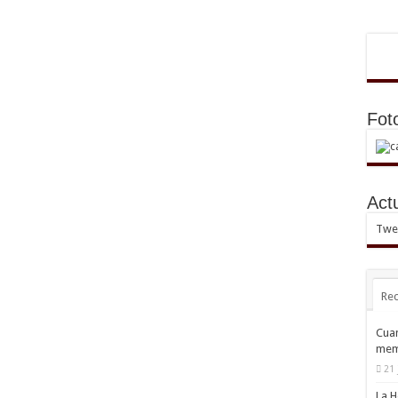
Fot
Act
Twee
Rec
Cuan
mem
21 
La H