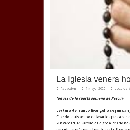
La Iglesia venera h
Redaccion
7 mayo, 2020
Lecturas d
Jueves de la cuarta semana de Pascua
Lectura del santo Evangelio según san J
Cuando Jesús acabó de lavar los pies a sus di
«En verdad, en verdad os digo: el criado no 
enviado es más que el que lo envía. Puesto 