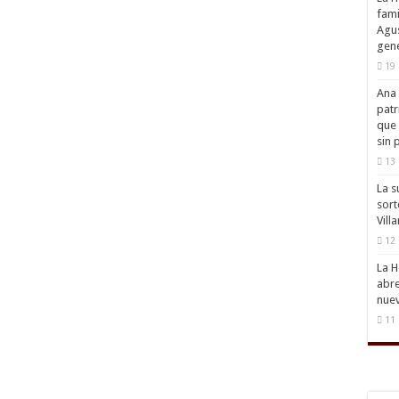
fami
Agus
gene
19 
Ana 
patr
que 
sin 
13 
La s
sort
Vill
12 
La H
abre
nuev
11 