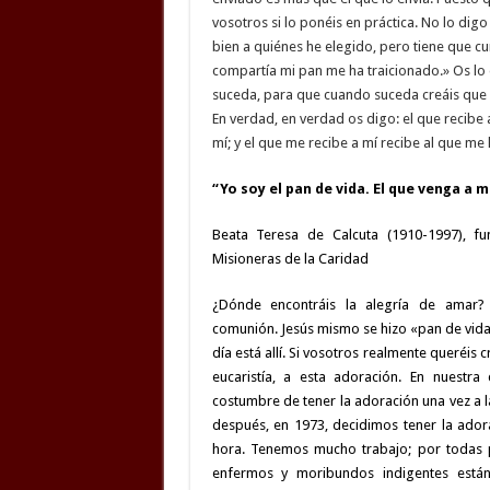
vosotros si lo ponéis en práctica. No lo dig
bien a quiénes he elegido, pero tiene que cum
compartía mi pan me ha traicionado.» Os lo
suceda, para que cuando suceda creáis que 
En verdad, en verdad os digo: el que recibe 
mí; y el que me recibe a mí recibe al que me
“Yo soy el pan de vida. El que venga a 
Beata Teresa de Calcuta (1910-1997), f
Misioneras de la Caridad
¿Dónde encontráis la alegría de amar? E
comunión. Jesús mismo se hizo «pan de vida
día está allí. Si vosotros realmente queréis c
eucaristía, a esta adoración. En nuestra
costumbre de tener la adoración una vez a 
después, en 1973, decidimos tener la ador
hora. Tenemos mucho trabajo; por todas 
enfermos y moribundos indigentes están 