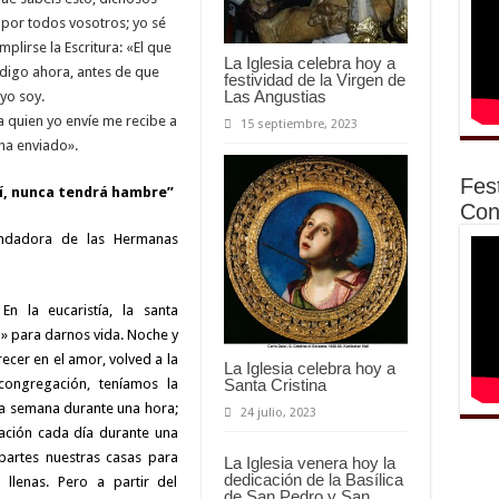
o por todos vosotros; yo sé
plirse la Escritura: «El que
La Iglesia celebra hoy a
 digo ahora, antes de que
festividad de la Virgen de
Las Angustias
yo soy.
a quien yo envíe me recibe a
15 septiembre, 2023
 ha enviado».
Fes
mí, nunca tendrá hambre”
Con
undadora de las Hermanas
n la eucaristía, la santa
» para darnos vida. Noche y
recer en el amor, volved a la
La Iglesia celebra hoy a
Santa Cristina
 congregación, teníamos la
la semana durante una hora;
24 julio, 2023
ación cada día durante una
partes nuestras casas para
La Iglesia venera hoy la
dedicación de la Basílica
llenas. Pero a partir del
de San Pedro y San