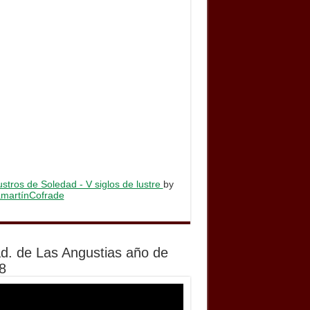
stros de Soledad - V siglos de lustre
by
lamartínCofrade
d. de Las Angustias año de
8