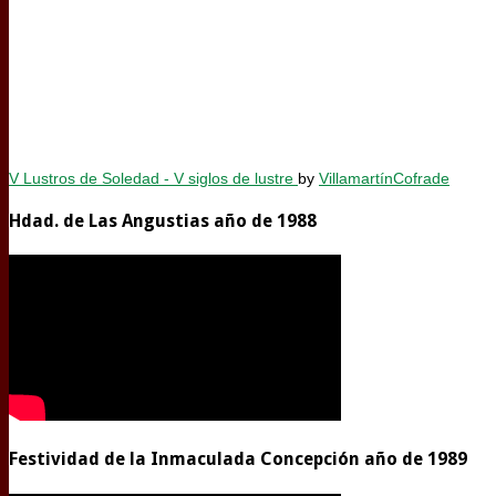
V Lustros de Soledad - V siglos de lustre
by
VillamartínCofrade
Hdad. de Las Angustias año de 1988
Festividad de la Inmaculada Concepción año de 1989