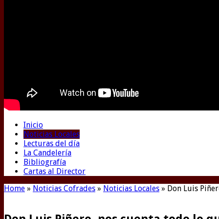
Inicio
Noticias Locales
Lecturas del día
La Candelería
Bibliografía
Cartas al Director
Home
»
Noticias Cofrades
»
Noticias Locales
»
Don Luis Piñer
Don Luis Piñero, nos cuenta todo lo q