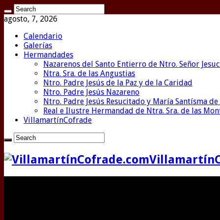
agosto, 7, 2026
Calendario
Galerías
Hermandades
Nazarenos del Santo Entierro de Ntro. Señor Jesuc
Ntra. Sra. de las Angustias
Ntro. Padre Jesús de la Paz y de la Caridad
Ntro. Padre Jesús Nazareno
Ntro. Padre Jesús Resucitado y María Santísma de 
Real e Ilustre Hermandad de Ntra. Sra. de las Mo
VillamartínCofrade
Villamartín