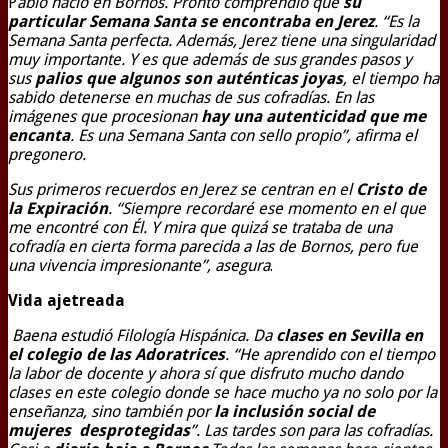
P
ablo nació en Bornos. Pronto comprendió que
su
particular Semana Santa se encontraba en Jerez
. “Es la
Semana Santa perfecta. Además, Jerez tiene una singularidad
muy importante. Y es que además de sus grandes pasos y
sus
palios que algunos son auténticas joyas
, el tiempo ha
sabido detenerse en muchas de sus cofradías. En las
imágenes que procesionan
hay una autenticidad que me
encanta
. Es una Semana Santa con sello propio”, afirma el
pregonero.
Sus primeros recuerdos en Jerez se centran en el
Cristo de
la Expiración
. “Siempre recordaré ese momento en el que
me encontré con Él. Y mira que quizá se trataba de una
cofradía en cierta forma parecida a las de Bornos, pero fue
una vivencia impresionante”, asegura
.
Vida ajetreada
Baena estudió Filología Hispánica. Da
clases en Sevilla en
el colegio de las Adoratrices
. “He aprendido con el tiempo
la labor de docente y ahora sí que disfruto mucho dando
clases en este colegio donde se hace mucho ya no solo por la
enseñanza, sino también por
la inclusión social de
mujeres desprotegidas
”. Las tardes son para las cofradías.