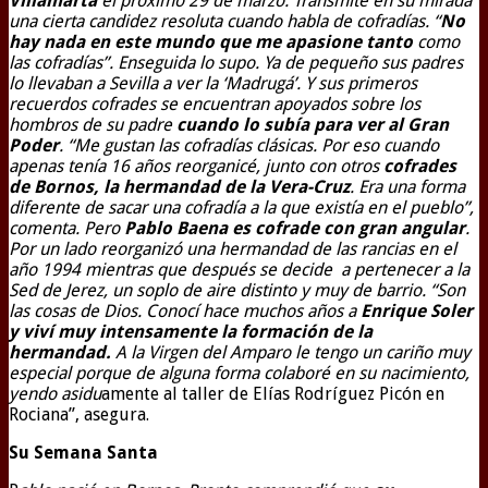
Villamarta
el próximo 29 de marzo. Transmite en su mirada
una cierta candidez resoluta cuando habla de cofradías. “
No
hay nada en este mundo que me apasione tanto
como
las cofradías”. Enseguida lo supo. Ya de pequeño sus padres
lo llevaban a Sevilla a ver la ‘Madrugá’. Y sus primeros
recuerdos cofrades se encuentran apoyados sobre los
hombros de su padre
cuando lo subía para ver al Gran
Poder
. “Me gustan las cofradías clásicas. Por eso cuando
apenas tenía 16 años reorganicé, junto con otros
cofrades
de Bornos, la hermandad de la Vera-Cruz
. Era una forma
diferente de sacar una cofradía a la que existía en el pueblo”,
comenta. Pero
Pablo Baena es cofrade con gran angular
.
Por un lado reorganizó una hermandad de las rancias en el
año 1994 mientras que después se decide a pertenecer a la
Sed de Jerez, un soplo de aire distinto y muy de barrio. “Son
las cosas de Dios. Conocí hace muchos años a
Enrique Soler
y viví muy intensamente la formación de la
hermandad.
A la Virgen del Amparo le tengo un cariño muy
especial porque de alguna forma colaboré en su nacimiento,
yendo asidu
amente al taller de Elías Rodríguez Picón en
Rociana”, asegura.
Su Semana Santa