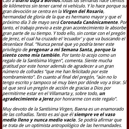
Casi a
diario baja a Bornos
.Todas las semanas hace cientos
de kilómetros sin tener carné ni vehículo. Y lo hace porque su
gran devoción se centra en la
Virgen del Rosario
,
hermandad de gloria de la que es hermano mayor y que el
próximo día 3 de mayo será
Coronada Canónicamente
. Por
tanto, el trabajo previo a este gran acontecimiento le absorbe
gran parte de su tiempo. Y todo ello, sin contar con el pregón
de Jerez, el cual ha cruzado el ‘ecuador’ y que va buscando el
desenlace final. “Nunca pensé que yo podría tener este
privilegio de
pregonar a mi Semana Santa, porque la
siento como mía también
. Por tanto lo acojo como un
regalo de la Santísima Virgen”, comenta. Siente mucha
gratitud por este honor además de agradecer a un gran
número de cofrades “que me han felicitado por este
nombramiento”. En cuanto al final del pregón, “aún no lo
tengo escrito y tampoco sé muy bien por dónde voy a tirar. Sí
sé que será un pregón de acción de gracias a Dios por
permitirme estar en el Villamarta y, sobre todo,
un
agradecimiento a Jerez
por honrarme con este regalo”.
Muy devoto de la Santísima Virgen, Baena es un enamorado
de las cofradías. Tanto es así que él
siempre ve el vaso
medio lleno y nunca medio vacío
. Se podría afirmar que
se trata de un optimista antropológico de las hermandades.