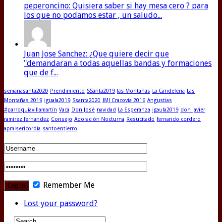
peperoncino: Quisiera saber si hay mesa cero ? para
los que no podamos estar , un saludo...
Juan Jose Sanchez: ¿Que quiere decir que
"demandaran a todas aquellas bandas y formaciones
que de f...
semanasanta2020
Prendimiento
SSanta2019
las Montañas
La Candeleria
Las
Montañas 2019
iguala2019
Ssanta2020
JMJ Cracovia 2016
Angustias
#parroquiavillamartín
Vaca
Don José
navidad
La Esperanza
igaula2019
don javier
ramirez fernandez
Consejo
Adoración Nocturna
Resucitado
fernando cordero
apmisericordia
santoentierro
Remember Me
Lost your password?