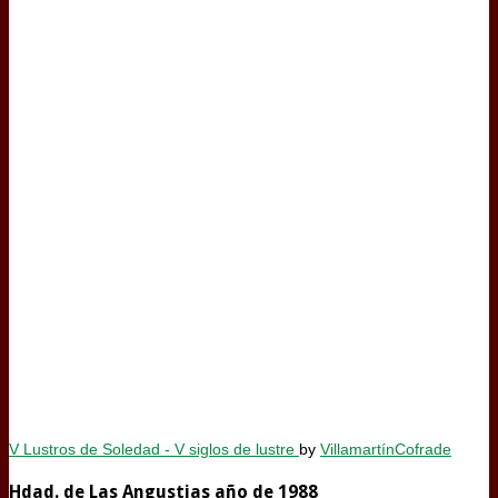
V Lustros de Soledad - V siglos de lustre
by
VillamartínCofrade
Hdad. de Las Angustias año de 1988