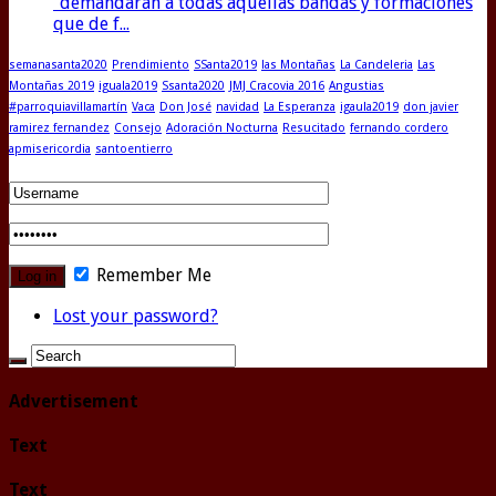
"demandaran a todas aquellas bandas y formaciones
que de f...
semanasanta2020
Prendimiento
SSanta2019
las Montañas
La Candeleria
Las
Montañas 2019
iguala2019
Ssanta2020
JMJ Cracovia 2016
Angustias
#parroquiavillamartín
Vaca
Don José
navidad
La Esperanza
igaula2019
don javier
ramirez fernandez
Consejo
Adoración Nocturna
Resucitado
fernando cordero
apmisericordia
santoentierro
Remember Me
Lost your password?
Advertisement
Text
Text