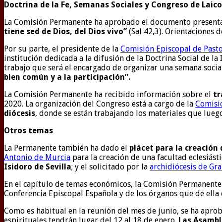
Doctrina de la Fe, Semanas Sociales y Congreso de Laico
La Comisión Permanente ha aprobado el documento presenta
tiene sed de Dios, del Dios vivo”
(Sal 42,3). Orientaciones d
Por su parte, el presidente de la
Comisión Episcopal de Pasto
institución dedicada a la difusión de la Doctrina Social de l
trabajo que será el encargado de organizar una semana soci
bien común y a la participación”.
La Comisión Permanente ha recibido información sobre el
tr
2020. La organización del Congreso está a cargo de la
Comisió
diócesis
, donde se están trabajando los materiales que lueg
Otros temas
La Permanente también ha dado el
plácet para la creación
Antonio de Murcia
para la creación de una facultad eclesiástic
Isidoro de Sevilla
; y el solicitado por la
archidiócesis de Gr
En el capítulo de temas económicos, la Comisión Permanent
Conferencia Episcopal Española y de los órganos que de ella
Como es habitual en la reunión del mes de junio, se ha apro
espirituales tendrán lugar del 12 al 18 de enero.
Las Asamble