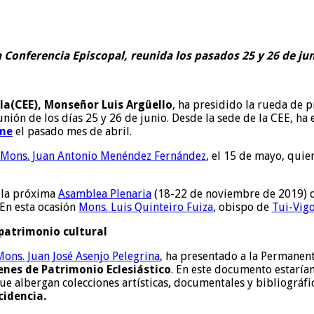
 Conferencia Episcopal, reunida los pasados 25 y 26 de ju
la(CEE), Monseñor Luis Argüello
, ha presidido la rueda de 
nión de los días 25 y 26 de junio. Desde la sede de la CEE, h
me
el pasado mes de abril.
Mons. Juan Antonio Menéndez Fernández
, el 15 de mayo, qui
e la próxima
Asamblea Plenaria
(18-22 de noviembre de 2019) 
 En esta ocasión
Mons. Luis Quinteiro Fuiza
, obispo de
Tui-Vig
 patrimonio cultural
Mons. Juan José Asenjo Pelegrina
, ha presentado a la Permanen
enes de Patrimonio Eclesiástico
. En este documento estarían
ue albergan colecciones artísticas, documentales y bibliográfic
cidencia.