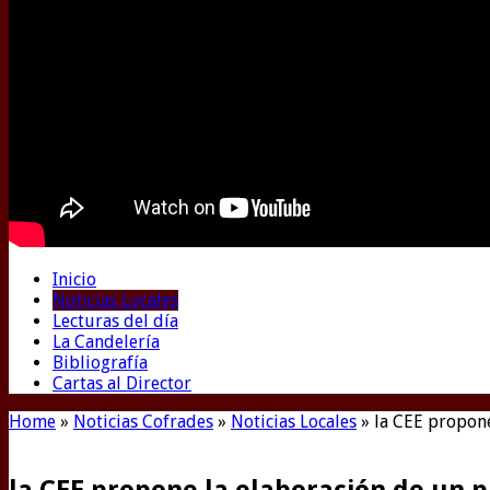
Inicio
Noticias Locales
Lecturas del día
La Candelería
Bibliografía
Cartas al Director
Home
»
Noticias Cofrades
»
Noticias Locales
»
la CEE propone
la CEE propone la elaboración de un 