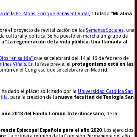
a de la Fe
,
Mons. Enrique Benavent Vidal
, titulado
“Mi alma
bre el proyecto de revitalización de las
Semanas Sociales
, una
ida cultural y política. Se ha puesto en marcha un grupo de
ma
“La regeneración de la vida pública. Una llamada al
ios “en salida”
que se celebrará del 14 al 16 de febrero de
alinas Viñals
. En la fase previa, el p
rotagonismo está en las
 común en el Congreso que se celebrará en Madrid.
e ha dado el plácet solicitado por la
Universidad Católica San
illa
, para la creación de la
nueva facultad de Teología San
el año 2018 del Fondo Común Interdiocesano
, de la
rencia Episcopal Española para el año 2020
. Los ejercicios
re.
La primera reunión de la Comisión Permanente del año