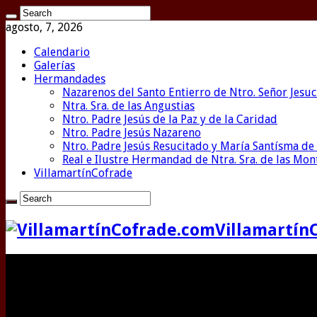
agosto, 7, 2026
Calendario
Galerías
Hermandades
Nazarenos del Santo Entierro de Ntro. Señor Jesuc
Ntra. Sra. de las Angustias
Ntro. Padre Jesús de la Paz y de la Caridad
Ntro. Padre Jesús Nazareno
Ntro. Padre Jesús Resucitado y María Santísma de 
Real e Ilustre Hermandad de Ntra. Sra. de las Mo
VillamartínCofrade
Villamartín