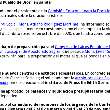
s Pueblo de Dios “en salida”
do por el presidente de la
Comisión Episcopal para la Doctrin
octrinales sobre la oración cristiana.
ral Social
,
Mons. Atilano Rodríguez Martínez
, ha informado so
a Iglesia, especialmente en cuestiones como el desempleo o la v
al de ámbito nacional en octubre de 2020, que tendrá como te
abajo de preparación para el
Congreso de Laicos Pueblo de D
n Episcopal de Apostolado Seglar
, que preside
Mons. Javier S
o servirán para la preparación del material que se pondrá en
 de nuevos centros de estudios eclesiásticos
. En concreto s
a de Ciencias Sociales; el solicitado por la
archidiócesis de Sev
anada
para la creación del
instituto de Filosofía Edith Stein
.
e ha aprobado los
balances y liquidación presupuestaria d
 dependen.
bado el
calendario de reuniones de los órganos de la Confe
as Plenarias del 2 al 6 de marzo y del 16 al 20 de noviemb