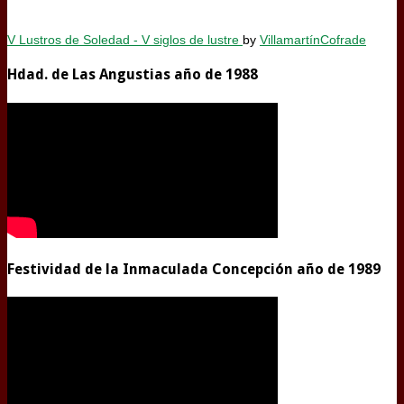
V Lustros de Soledad - V siglos de lustre
by
VillamartínCofrade
Hdad. de Las Angustias año de 1988
Festividad de la Inmaculada Concepción año de 1989