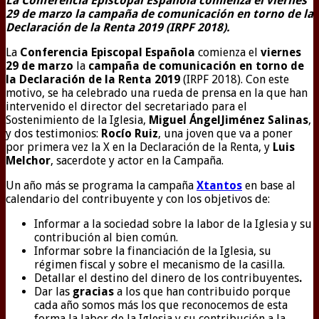
La Conferencia Episcopal Española comienza el viernes
29 de marzo la campaña de comunicación en torno de la
Declaración de la Renta 2019 (IRPF 2018).
La
Conferencia Episcopal Española
comienza el
viernes
29 de marzo
la
campaña de comunicación en torno de
la Declaración de la Renta 2019
(IRPF 2018). Con este
motivo, se ha celebrado una rueda de prensa en la que han
intervenido el director del secretariado para el
Sostenimiento de la Iglesia,
Miguel ÁngelJiménez Salinas
,
y dos testimonios:
Rocío Ruiz
, una joven que va a poner
por primera vez la X en la Declaración de la Renta, y
Luis
Melchor
, sacerdote y actor en la Campaña.
Un año más se programa la campaña
Xtantos
en base al
calendario del contribuyente y con los objetivos de:
Informar a la sociedad sobre la labor de la Iglesia y su
contribución al bien común.
Informar sobre la financiación de la Iglesia, su
régimen fiscal y sobre el mecanismo de la casilla.
Detallar el destino del dinero de los contribuyentes
.
Dar las
gracias
a los que han contribuido porque
cada año somos más los que reconocemos de esta
forma la labor de la Iglesia y su contribución a la