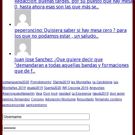
Redaccion: Buenas tardes, por su puesto que hay mesa
0, hasta ahora esas son las que más se...
peperoncino: Quisiera saber si hay mesa cero ? para
los que no podamos estar , un saludo...
Juan Jose Sanchez: ¿Que quiere decir que
"demandaran a todas aquellas bandas y formaciones
que de f...
semanasanta2020
Prendimiento
SSanta2019
las Montañas
La Candeleria
Las
Montañas 2019
iguala2019
Ssanta2020
JMJ Cracovia 2016
Angustias
#parroquiavillamartín
Vaca
Don José
navidad
La Esperanza
igaula2019
don javier
ramirez fernandez
Consejo
Adoración Nocturna
Resucitado
fernando cordero
apmisericordia
santoentierro