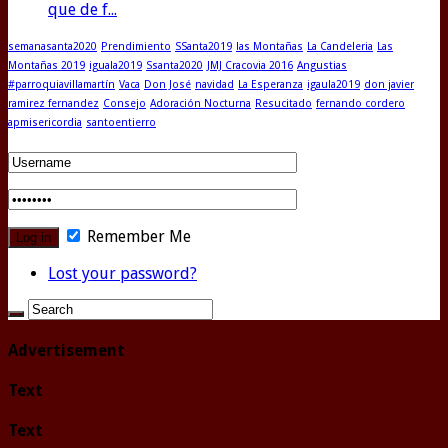
que de f...
semanasanta2020
Prendimiento
SSanta2019
las Montañas
La Candeleria
Las
Montañas 2019
iguala2019
Ssanta2020
JMJ Cracovia 2016
Angustias
#parroquiavillamartín
Vaca
Don José
navidad
La Esperanza
igaula2019
don javier
ramirez fernandez
Consejo
Adoración Nocturna
Resucitado
fernando cordero
apmisericordia
santoentierro
Remember Me
Lost your password?
Advertisement
Text
Text