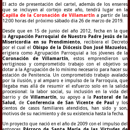
El acto de presentación del cartel, además de los enseres
que se incluyen al cortejo este año, tendrá lugar en la
Capilla de la Coronación de Villamartín
a partir de las
12:00 horas del próximo sábado dia 26 de marzo de 2019.
Desde que en 15 de junio del año 2012, fecha en la que
la
Agrupación Parroquial de Nuestro Padre Jesús de la
Misericordia en su Prendimiento
, recibiera el Decreto
por el cual el
Obispo de la Diócesis Don José Mazuelos
,
erigiera como Agrupación Parroquial a los jóvenes de la
Coronación de Villamartín
, estos emprendieron un
vertiginoso y comprometido trabajo con el objetivo se
dotar a la Agrupación de lo mínimo necesario para hacer su
estación de Penitencia. Un comprometido trabajo avalado
por la ilusión, y al amparo e impulso de la Parroquia, que
llegaba mas allá de resumir el esfuerzo solo en la salida
procesional: la labor social, su inclusión en la vida del
barrio y de
Villamartín
, su apoyo a la
Pastoral de la
Salud
, de
Conferencia de San Vicente de Paul
y los
cientos de casos familiares atendidos, han sido y son,
motivos de su nacimiento y de su existencia hasta la fecha.
Un proyecto que nació en el año de 2009 con el impulso del
entonces
Párroco de Santa María de las Virtudes de