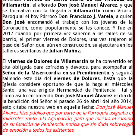
Villamartín
, el añorado
Don José Manuel Álvarez
, y que
se formalizó con la llegada a
Villamartín
como Vicario
Paroquial el hoy Párroco D
on Francisco J. Varela
, a quien
Don José
encomendó el trabajo con los jóvenes de la
Coronación, como popularmente se les conoce. Y fue en
2017 cuando por primera vez salieron a las calles de su
barrio, el primer viernes de Dolores, una vez trajeron el
paso del Señor que, aún en construcción, se ejecutara en los
talleres sevillanos de
Julian Muñoz.
El
viernes de Dolores de Villamartín
se ha convertido en
cita obligada para cofrades y devotos, para acompañar al
Señor de la Misericordia en su Prendimiento
, y seguirá
saliendo este día del
viernes de Dolores
, hasta que la
Iglesia considere oportuno de que la haga el miércoles
Santo, una vez erigida Hermandad de Penitencia, tal y
como así lo encomendó
Don José Manuel Álvarez
el día de
la bendición del Señor el pasado 26 de abril del año 2014,
esto citaba nuestra web en aquella fecha:
Don José Manuel
Álvarez hizo público que por parte de la Parroquia asignaba el
miércoles Santo a la Agrupación, para que iniciara el camino
de su Estación de Penitencia, noticia que sin duda sobrecogió
de emoción a todos los asistentes
.