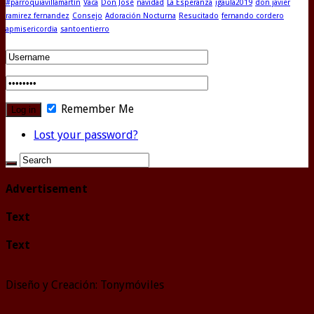
#parroquiavillamartín
Vaca
Don José
navidad
La Esperanza
igaula2019
don javier
ramirez fernandez
Consejo
Adoración Nocturna
Resucitado
fernando cordero
apmisericordia
santoentierro
Remember Me
Lost your password?
Advertisement
Text
Text
Diseño y Creación: Tonymóviles