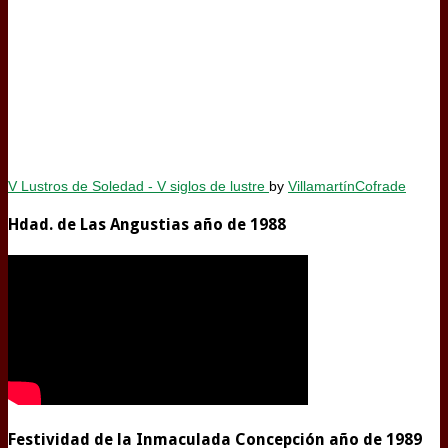
V Lustros de Soledad - V siglos de lustre
by
VillamartínCofrade
Hdad. de Las Angustias año de 1988
Festividad de la Inmaculada Concepción año de 1989