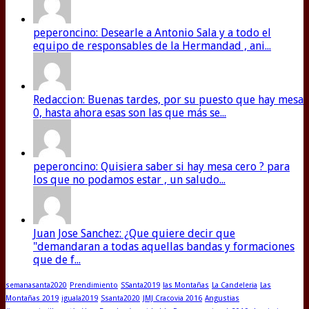
peperoncino: Desearle a Antonio Sala y a todo el
equipo de responsables de la Hermandad , ani...
Redaccion: Buenas tardes, por su puesto que hay mesa
0, hasta ahora esas son las que más se...
peperoncino: Quisiera saber si hay mesa cero ? para
los que no podamos estar , un saludo...
Juan Jose Sanchez: ¿Que quiere decir que
"demandaran a todas aquellas bandas y formaciones
que de f...
semanasanta2020
Prendimiento
SSanta2019
las Montañas
La Candeleria
Las
Montañas 2019
iguala2019
Ssanta2020
JMJ Cracovia 2016
Angustias