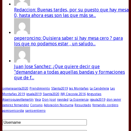
Redaccion: Buenas tardes, por su puesto que hay mesa
0, hasta ahora esas son las que más se...
peperoncino: Quisiera saber si hay mesa cero ? para
los que no podamos estar , un saludo...
Juan Jose Sanchez: ¿Que quiere decir que
"demandaran a todas aquellas bandas y formaciones
que de f...
semanasanta2020
Prendimiento
SSanta2019
las Montañas
La Candeleria
Las
Montañas 2019
iguala2019
Ssanta2020
JMJ Cracovia 2016
Angustias
#parroquiavillamartín
Vaca
Don José
navidad
La Esperanza
igaula2019
don javier
ramirez fernandez
Consejo
Adoración Nocturna
Resucitado
fernando cordero
apmisericordia
santoentierro