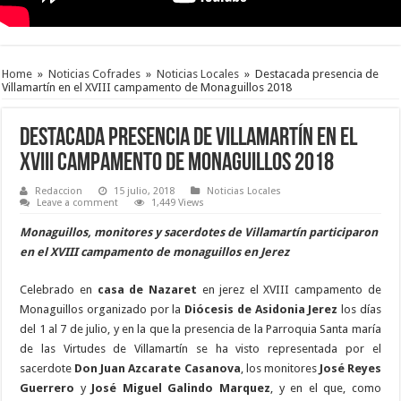
Home
»
Noticias Cofrades
»
Noticias Locales
»
Destacada presencia de
Villamartín en el XVIII campamento de Monaguillos 2018
Destacada presencia de Villamartín en el
XVIII campamento de Monaguillos 2018
Redaccion
15 julio, 2018
Noticias Locales
Leave a comment
1,449 Views
Monaguillos, monitores y sacerdotes de Villamartín participaron
en el XVIII campamento de monaguillos en Jerez
Celebrado en
casa de Nazaret
en jerez el XVIII campamento de
Monaguillos organizado por la
Diócesis de Asidonia Jerez
los días
del 1 al 7 de julio, y en la que la presencia de la Parroquia Santa maría
de las Virtudes de Villamartín se ha visto representada por el
sacerdote
Don Juan Azcarate Casanova
, los monitores
José Reyes
Guerrero
y
José Miguel Galindo Marquez
, y en el que, como