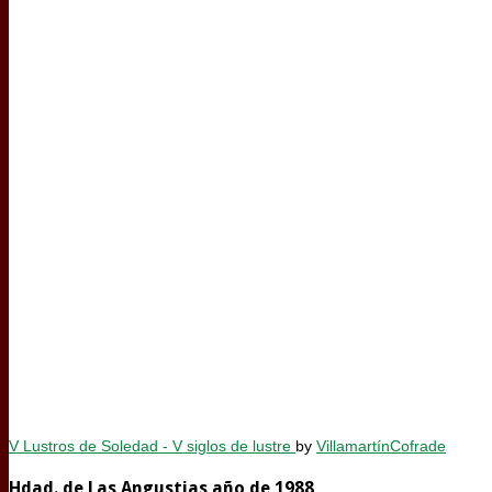
V Lustros de Soledad - V siglos de lustre
by
VillamartínCofrade
Hdad. de Las Angustias año de 1988