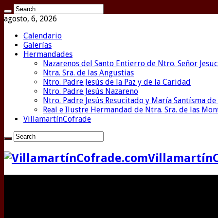
agosto, 6, 2026
Calendario
Galerías
Hermandades
Nazarenos del Santo Entierro de Ntro. Señor Jesuc
Ntra. Sra. de las Angustias
Ntro. Padre Jesús de la Paz y de la Caridad
Ntro. Padre Jesús Nazareno
Ntro. Padre Jesús Resucitado y María Santísma de 
Real e Ilustre Hermandad de Ntra. Sra. de las Mo
VillamartínCofrade
Villamartín