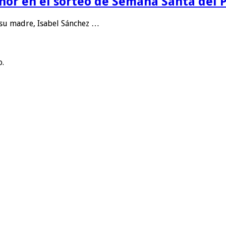
eñor en el sorteo de Semana Santa del
 su madre, Isabel Sánchez …
o.