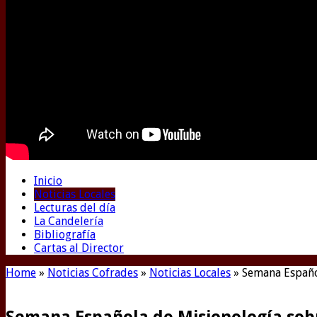
Inicio
Noticias Locales
Lecturas del día
La Candelería
Bibliografía
Cartas al Director
Home
»
Noticias Cofrades
»
Noticias Locales
»
Semana Españo
Semana Española de Misionología sobr