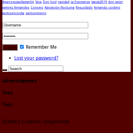
#parroquiavillamartín
Vaca
Don José
navidad
La Esperanza
igaula2019
don javier
ramirez fernandez
Consejo
Adoración Nocturna
Resucitado
fernando cordero
apmisericordia
santoentierro
Remember Me
Lost your password?
Advertisement
Text
Text
Diseño y Creación: Tonymóviles