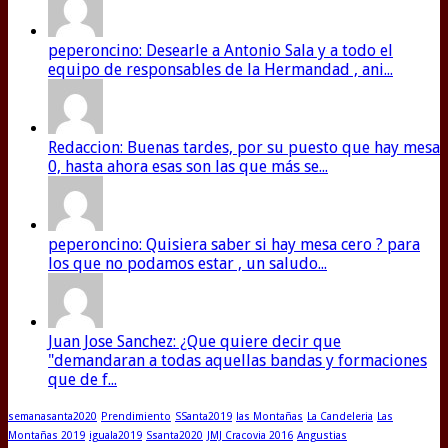
peperoncino: Desearle a Antonio Sala y a todo el
equipo de responsables de la Hermandad , ani...
Redaccion: Buenas tardes, por su puesto que hay mesa
0, hasta ahora esas son las que más se...
peperoncino: Quisiera saber si hay mesa cero ? para
los que no podamos estar , un saludo...
Juan Jose Sanchez: ¿Que quiere decir que
"demandaran a todas aquellas bandas y formaciones
que de f...
semanasanta2020
Prendimiento
SSanta2019
las Montañas
La Candeleria
Las
Montañas 2019
iguala2019
Ssanta2020
JMJ Cracovia 2016
Angustias