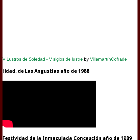
V Lustros de Soledad - V siglos de lustre
by
VillamartínCofrade
Hdad. de Las Angustias año de 1988
Festividad de la Inmaculada Concepción año de 1989