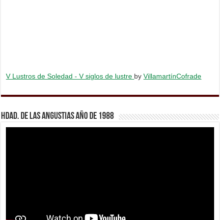
V Lustros de Soledad - V siglos de lustre
by
VillamartínCofrade
Hdad. de Las Angustias año de 1988