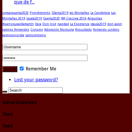
que de f...
semanasanta2020
Prendimiento
SSanta2019
las Montañas
La Candeleria
Las
Montañas 2019
iguala2019
Ssanta2020
JMJ Cracovia 2016
Angustias
#parroquiavillamartín
Vaca
Don José
navidad
La Esperanza
igaula2019
don javier
ramirez fernandez
Consejo
Adoración Nocturna
Resucitado
fernando cordero
apmisericordia
santoentierro
Remember Me
Lost your password?
Advertisement
Text
Text