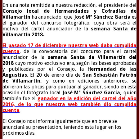
En una nota remitida a nuestra redacción, el presidente del
Consejo local de Hermandades y Cofradías de
Villamartín
ha anunciado, que
José Mª Sánchez García
es
el ganador del concurso fotográfico, cuya obra será el
motivo del cartel anunciador de la
semana Santa de
Villamartín 2018.
El pasado 17 de diciembre nuestra web daba cumplida
cuenta
, de la convocatoria del concurso para el cartel
anunciador de la
semana Santa de Villamartín del
2018
cuyo motivo exclusivo era, según las bases aprobadas
y publicadas por el Consejo, la
Hermandad de las
Angustias
.
El 20 de enero día de
San Sebastián Patrón
de Villamartín,
y como en ediciones anteriores, se
abrieron las plicas para puntuar al ganador, siendo en esta
ocasión el fotógrafo local
José Mª Sánchez García,
quien
también fue el
ganador en la edición del cartel del año
2016, de lo que nuestra web también dio cumplida
cuenta
.
El Consejo nos informa igualmente que en breve se
anunciará su presentación, teniendo esta lugar en los
próximos días.