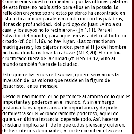
Comencemos nuestro comentario por las últimas palabras
de esta frase: no había sitio para ellos en la posada. La
reflexión creyente sobre estas palabras ha encontrado en
esta indicación un paralelismo interior con las palabras,
llenas de profundidad, del prólogo de Juan: «Vino a su
casa, y los suyos no lo recibieron» ( Jn 1,11). Para el
Salvador del mundo, para aquel en vista del cual todo fue
creado (cf. Col 1,16), no hay lugar. «Las zorras tienen
madrigueras y los pájaros nidos, pero el Hijo del hombre
no tiene donde reclinar la cabeza» (Mt 8,20). El que fue
crucificado fuera de la ciudad (cf. Heb 13,12) vino al
mundo también fuera de la ciudad.
Esto quiere hacernos reflexionar, quiere señalarnos la
inversión de los valores que reside en la figura de
Jesucristo, en su mensaje.
Desde el nacimiento, él no pertenece al ámbito de lo que es
importante y poderoso en el mundo. Y, sin embargo,
justamente este que carece de importancia y de poder
demuestra ser el verdaderamente poderoso, aquel de
quien, en última instancia, depende todo. Así, hacerse
cristiano implica salir de lo que todos piensan y quieren,
de los criterios dominantes, a fin de encontrar el acceso