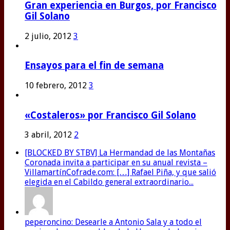
Gran experiencia en Burgos, por Francisco
Gil Solano
2 julio, 2012
3
Ensayos para el fin de semana
10 febrero, 2012
3
«Costaleros» por Francisco Gil Solano
3 abril, 2012
2
[BLOCKED BY STBV] La Hermandad de las Montañas
Coronada invita a participar en su anual revista –
VillamartínCofrade.com: […] Rafael Piña, y que salió
elegida en el Cabildo general extraordinario...
peperoncino: Desearle a Antonio Sala y a todo el