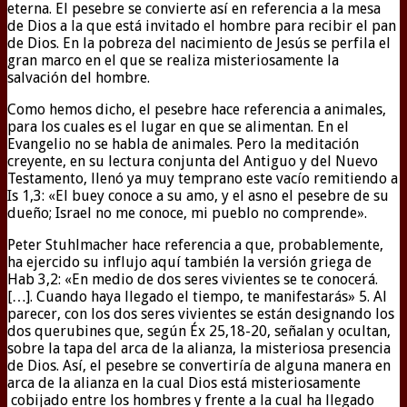
eterna. El pesebre se convierte así en referencia a la mesa
de Dios a la que está invitado el hombre para recibir el pan
de Dios. En la pobreza del nacimiento de Jesús se perfila el
gran marco en el que se realiza misteriosamente la
salvación del hombre.
Como hemos dicho, el pesebre hace referencia a animales,
para los cuales es el lugar en que se alimentan. En el
Evangelio no se habla de animales. Pero la meditación
creyente, en su lectura conjunta del Antiguo y del Nuevo
Testamento, llenó ya muy temprano este vacío remitiendo a
Is 1,3: «El buey conoce a su amo, y el asno el pesebre de su
dueño; Israel no me conoce, mi pueblo no comprende».
Peter Stuhlmacher hace referencia a que, probablemente,
ha ejercido su influjo aquí también la versión griega de
Hab 3,2: «En medio de dos seres vivientes se te conocerá.
[…]. Cuando haya llegado el tiempo, te manifestarás» 5. Al
parecer, con los dos seres vivientes se están designando los
dos querubines que, según Éx 25,18-20, señalan y ocultan,
sobre la tapa del arca de la alianza, la misteriosa presencia
de Dios. Así, el pesebre se convertiría de alguna manera en
arca de la alianza en la cual Dios está misteriosamente
cobijado entre los hombres y frente a la cual ha llegado