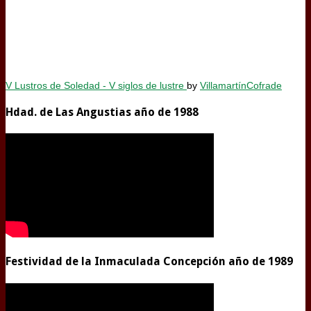
V Lustros de Soledad - V siglos de lustre
by
VillamartínCofrade
Hdad. de Las Angustias año de 1988
Festividad de la Inmaculada Concepción año de 1989