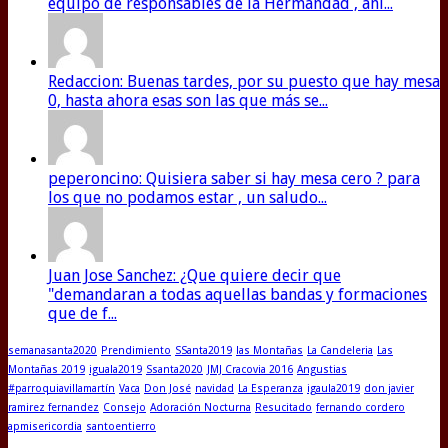
equipo de responsables de la Hermandad , ani...
Redaccion: Buenas tardes, por su puesto que hay mesa
0, hasta ahora esas son las que más se...
peperoncino: Quisiera saber si hay mesa cero ? para
los que no podamos estar , un saludo...
Juan Jose Sanchez: ¿Que quiere decir que
"demandaran a todas aquellas bandas y formaciones
que de f...
semanasanta2020
Prendimiento
SSanta2019
las Montañas
La Candeleria
Las
Montañas 2019
iguala2019
Ssanta2020
JMJ Cracovia 2016
Angustias
#parroquiavillamartín
Vaca
Don José
navidad
La Esperanza
igaula2019
don javier
ramirez fernandez
Consejo
Adoración Nocturna
Resucitado
fernando cordero
apmisericordia
santoentierro