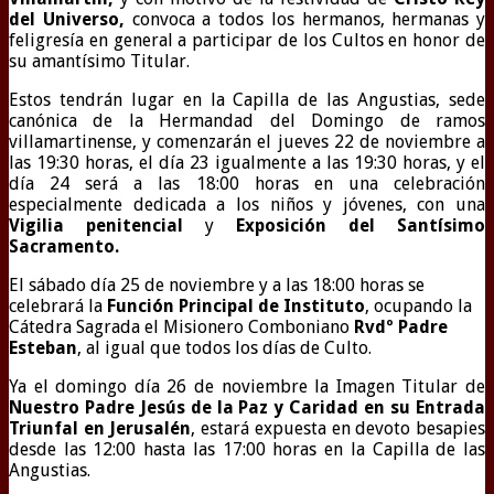
del Universo,
convoca a todos los hermanos, hermanas y
feligresía en general a participar de los Cultos en honor de
su amantísimo Titular.
Estos tendrán lugar en la Capilla de las Angustias, sede
canónica de la Hermandad del Domingo de ramos
villamartinense, y comenzarán el jueves 22 de noviembre a
las 19:30 horas, el día 23 igualmente a las 19:30 horas, y el
día 24 será a las 18:00 horas en una celebración
especialmente dedicada a los niños y jóvenes, con una
Vigilia penitencial
y
Exposición del Santísimo
Sacramento.
El sábado día 25 de noviembre y a las 18:00 horas se
celebrará la
Función Principal de Instituto
, ocupando la
Cátedra Sagrada el Misionero Comboniano
Rvdº Padre
Esteban
, al igual que todos los días de Culto.
Ya el domingo día 26 de noviembre la Imagen Titular de
Nuestro Padre Jesús de la Paz y Caridad en su Entrada
Triunfal en Jerusalén
, estará expuesta en devoto besapies
desde las 12:00 hasta las 17:00 horas en la Capilla de las
Angustias.