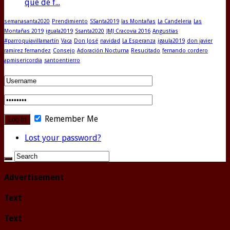
que de f...
semanasanta2020
Prendimiento
SSanta2019
las Montañas
La Candeleria
Las
Montañas 2019
iguala2019
Ssanta2020
JMJ Cracovia 2016
Angustias
#parroquiavillamartín
Vaca
Don José
navidad
La Esperanza
igaula2019
don javier
ramirez fernandez
Consejo
Adoración Nocturna
Resucitado
fernando cordero
apmisericordia
santoentierro
Remember Me
Lost your password?
Advertisement
Text
Text