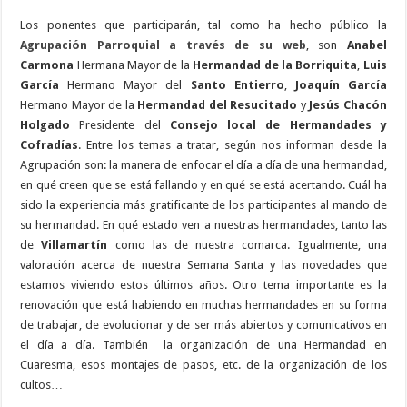
Los ponentes que participarán, tal como ha hecho público la
Agrupación Parroquial a través de su web
, son
Anabel
Carmona
Hermana Mayor de la
Hermandad de la Borriquita
,
Luis
García
Hermano Mayor del
Santo Entierro
,
Joaquín García
Hermano Mayor de la
Hermandad del Resucitado
y
Jesús Chacón
Holgado
Presidente del
Consejo local de Hermandades y
Cofradías
. Entre los temas a tratar, según nos informan desde la
Agrupación son: la manera de enfocar el día a día de una hermandad,
en qué creen que se está fallando y en qué se está acertando. Cuál ha
sido la experiencia más gratificante de los participantes al mando de
su hermandad. En qué estado ven a nuestras hermandades, tanto las
de
Villamartín
como las de nuestra comarca. Igualmente, una
valoración acerca de nuestra Semana Santa y las novedades que
estamos viviendo estos últimos años. Otro tema importante es la
renovación que está habiendo en muchas hermandades en su forma
de trabajar, de evolucionar y de ser más abiertos y comunicativos en
el día a día. También la organización de una Hermandad en
Cuaresma, esos montajes de pasos, etc. de la organización de los
cultos…