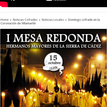
Home
»
Noticias Cofrades
»
Noticias Locales
»
Domingo cofrade en la
Coronación de Villamartín