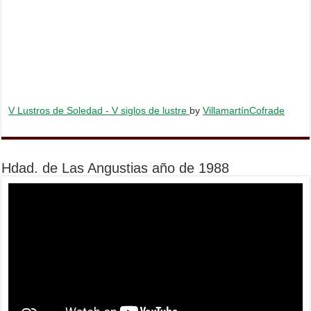
V Lustros de Soledad - V siglos de lustre
by
VillamartínCofrade
Hdad. de Las Angustias año de 1988