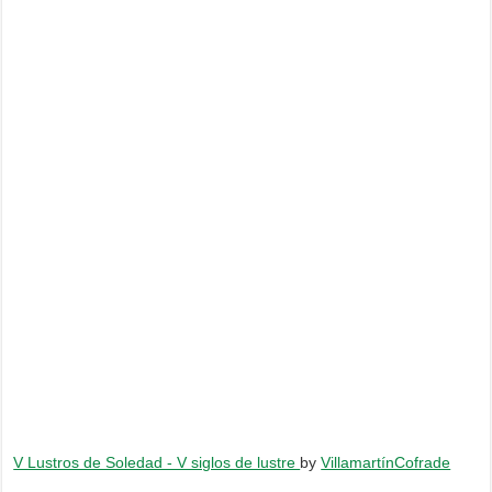
V Lustros de Soledad - V siglos de lustre
by
VillamartínCofrade