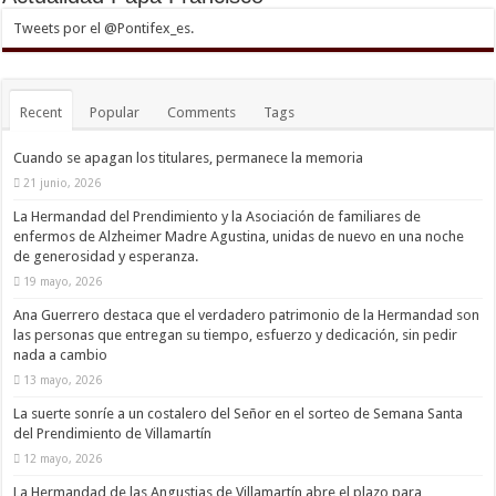
Tweets por el @Pontifex_es.
Recent
Popular
Comments
Tags
Cuando se apagan los titulares, permanece la memoria
21 junio, 2026
La Hermandad del Prendimiento y la Asociación de familiares de
enfermos de Alzheimer Madre Agustina, unidas de nuevo en una noche
de generosidad y esperanza.
19 mayo, 2026
Ana Guerrero destaca que el verdadero patrimonio de la Hermandad son
las personas que entregan su tiempo, esfuerzo y dedicación, sin pedir
nada a cambio
13 mayo, 2026
La suerte sonríe a un costalero del Señor en el sorteo de Semana Santa
del Prendimiento de Villamartín
12 mayo, 2026
La Hermandad de las Angustias de Villamartín abre el plazo para