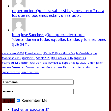
peperoncino: Quisiera saber si hay mesa cero ? para
los que no podamos estar , un saludo...
Juan Jose Sanchez: ¿Que quiere decir que
"demandaran a todas aquellas bandas y formaciones
que de f...
semanasanta2020
Prendimiento
SSanta2019
las Montañas
La Candeleria
Las
Montañas 2019
iguala2019
Ssanta2020
JMJ Cracovia 2016
Angustias
#parroquiavillamartín
Vaca
Don José
navidad
La Esperanza
igaula2019
don javier
ramirez fernandez
Consejo
Adoración Nocturna
Resucitado
fernando cordero
apmisericordia
santoentierro
Remember Me
Lost your password?