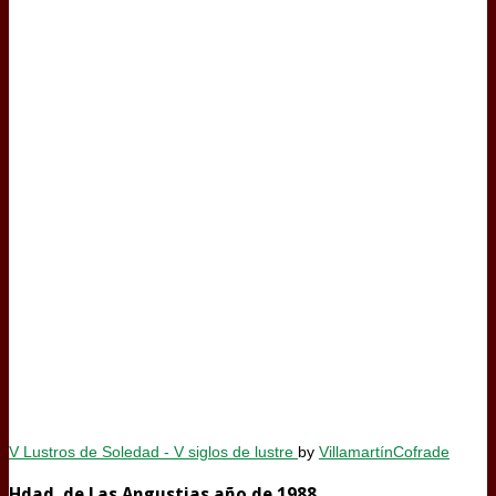
V Lustros de Soledad - V siglos de lustre
by
VillamartínCofrade
Hdad. de Las Angustias año de 1988