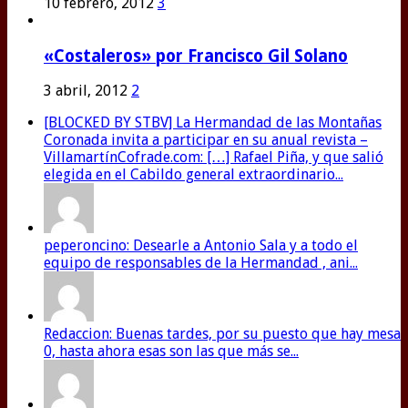
10 febrero, 2012
3
«Costaleros» por Francisco Gil Solano
3 abril, 2012
2
[BLOCKED BY STBV] La Hermandad de las Montañas
Coronada invita a participar en su anual revista –
VillamartínCofrade.com: […] Rafael Piña, y que salió
elegida en el Cabildo general extraordinario...
peperoncino: Desearle a Antonio Sala y a todo el
equipo de responsables de la Hermandad , ani...
Redaccion: Buenas tardes, por su puesto que hay mesa
0, hasta ahora esas son las que más se...