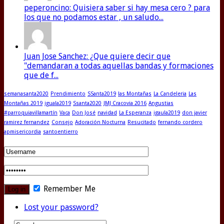
peperoncino: Quisiera saber si hay mesa cero ? para
los que no podamos estar , un saludo...
Juan Jose Sanchez: ¿Que quiere decir que
"demandaran a todas aquellas bandas y formaciones
que de f...
semanasanta2020
Prendimiento
SSanta2019
las Montañas
La Candeleria
Las
Montañas 2019
iguala2019
Ssanta2020
JMJ Cracovia 2016
Angustias
#parroquiavillamartín
Vaca
Don José
navidad
La Esperanza
igaula2019
don javier
ramirez fernandez
Consejo
Adoración Nocturna
Resucitado
fernando cordero
apmisericordia
santoentierro
Remember Me
Lost your password?