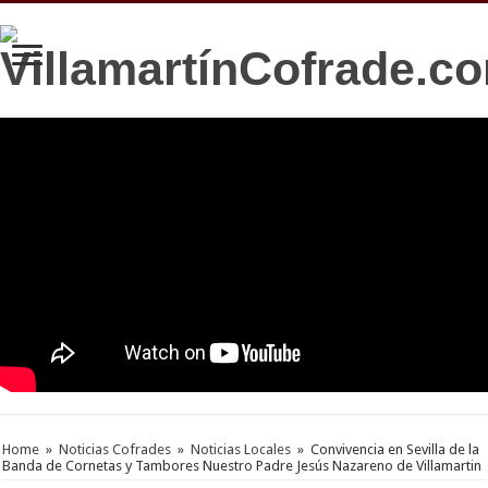
Home
»
Noticias Cofrades
»
Noticias Locales
»
Convivencia en Sevilla de la
Banda de Cornetas y Tambores Nuestro Padre Jesús Nazareno de Villamartin