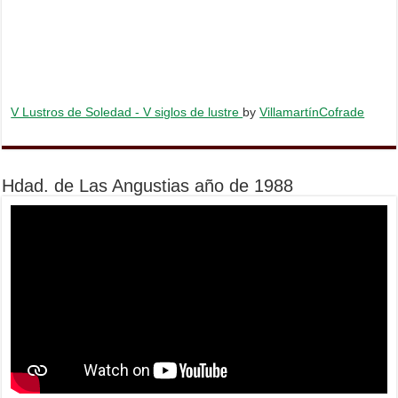
V Lustros de Soledad - V siglos de lustre
by
VillamartínCofrade
Hdad. de Las Angustias año de 1988