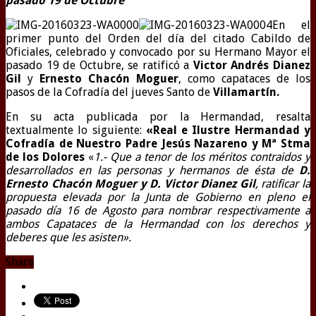
pasado 19 de Octubre
En el
primer punto del Orden del día del citado Cabildo de
Oficiales, celebrado y convocado por su Hermano Mayor el
pasado 19 de Octubre, se ratificó a
Victor Andrés Dianez
Gil
y
Ernesto Chacón Moguer
, como capataces de los
pasos de la Cofradía del jueves Santo de
Villamartín.
En su acta publicada por la Hermandad, resalta
textualmente lo siguiente:
«Real e Ilustre Hermandad y
Cofradía de Nuestro Padre Jesús Nazareno y Mª Stma
de los Dolores
«
1.- Que a tenor de los méritos contraidos y
desarrollados en las personas y hermanos de ésta de
D.
Ernesto Chacón Moguer y D. Victor Dianez Gil
, ratificar la
propuesta elevada por la Junta de Gobierno en pleno el
pasado día 16 de Agosto para nombrar respectivamente a
ambos Capataces de la Hermandad con los derechos y
deberes que les asisten».
Share