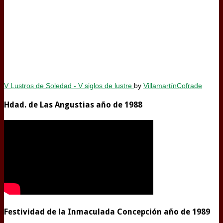
V Lustros de Soledad - V siglos de lustre
by
VillamartínCofrade
Hdad. de Las Angustias año de 1988
Festividad de la Inmaculada Concepción año de 1989