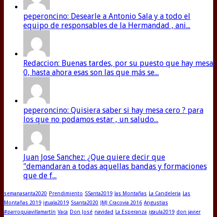
peperoncino: Desearle a Antonio Sala y a todo el
equipo de responsables de la Hermandad , ani...
Redaccion: Buenas tardes, por su puesto que hay mesa
0, hasta ahora esas son las que más se...
peperoncino: Quisiera saber si hay mesa cero ? para
los que no podamos estar , un saludo...
Juan Jose Sanchez: ¿Que quiere decir que
"demandaran a todas aquellas bandas y formaciones
que de f...
semanasanta2020
Prendimiento
SSanta2019
las Montañas
La Candeleria
Las
Montañas 2019
iguala2019
Ssanta2020
JMJ Cracovia 2016
Angustias
#parroquiavillamartín
Vaca
Don José
navidad
La Esperanza
igaula2019
don javier