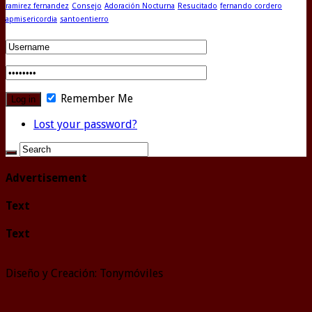
ramirez fernandez
Consejo
Adoración Nocturna
Resucitado
fernando cordero
apmisericordia
santoentierro
Remember Me
Lost your password?
Advertisement
Text
Text
Diseño y Creación: Tonymóviles