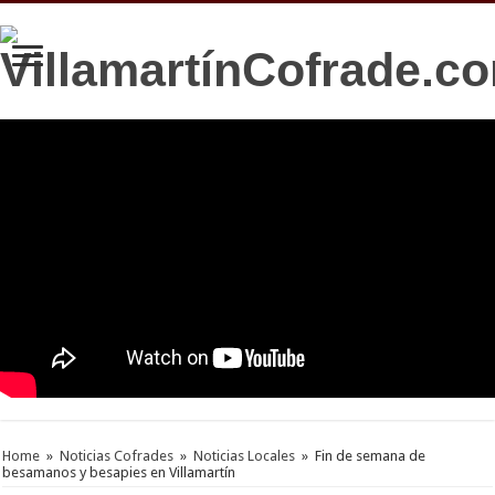
Home
»
Noticias Cofrades
»
Noticias Locales
»
Fin de semana de
besamanos y besapies en Villamartín