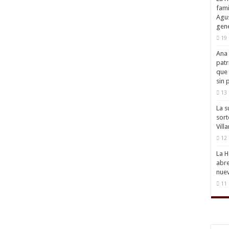
fami
Agus
gene
19 
Ana 
patr
que 
sin 
13 
La s
sort
Vill
12 
La H
abre
nuev
11 