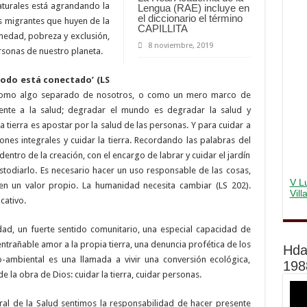
aturales está agrandando la
Lengua (RAE) incluye en
el diccionario el término
s migrantes que huyen de la
CAPILLITA
medad, pobreza y exclusión,
8 noviembre, 2019
rsonas de nuestro planeta.
todo está conectado’ (LS
 como algo separado de nosotros, o como un mero marco de
mente a la salud; degradar el mundo es degradar la salud y
 tierra es apostar por la salud de las personas. Y para cuidar a
nes integrales y cuidar la tierra. Recordando las palabras del
dentro de la creación, con el encargo de labrar y cuidar el jardín
stodiarlo. Es necesario hacer un uso responsable de las cosas,
V Lu
en un valor propio. La humanidad necesita cambiar (LS 202).
Vil
cativo.
d, un fuerte sentido comunitario, una especial capacidad de
ntrañable amor a la propia tierra, una denuncia profética de los
Hda
io-ambiental es una llamada a vivir una conversión ecológica,
198
 la obra de Dios: cuidar la tierra, cuidar personas.
ral de la Salud sentimos la responsabilidad de hacer presente