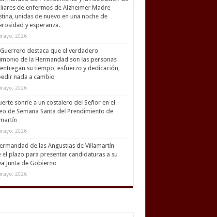
liares de enfermos de Alzheimer Madre
tina, unidas de nuevo en una noche de
rosidad y esperanza.
mayo, 2026
Guerrero destaca que el verdadero
imonio de la Hermandad son las personas
entregan su tiempo, esfuerzo y dedicación,
pedir nada a cambio
mayo, 2026
uerte sonríe a un costalero del Señor en el
eo de Semana Santa del Prendimiento de
amartín
mayo, 2026
ermandad de las Angustias de Villamartín
 el plazo para presentar candidaturas a su
a Junta de Gobierno
mayo, 2026