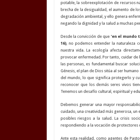
potable, la sobreexplotación de recursos n
brecha de la desigualdad, el aumento de lo
degradación ambiental, y ello genera enfer
negando la dignidad y la salud a muchas pe
Desde la convicción de que
‘en el mundo 
16)
, no podemos entender la naturaleza
nuestra vida. La ecología afecta directa
provocar enfermedad. Por tanto, cuidar de la
las personas, es fundamental buscar solucio
Génesis, el plan de Dios sitúa al ser humano 
del mundo, lo que significa protegerlo y cu
reconocer que los demás seres vivos tien
Tenemos un desafío cultural, espiritual y edu
Debemos generar una mayor responsabilida
cuidado, una creatividad más generosa, un e
posibles riesgos a la salud. La crisis soc
respondiendo a la vocación de protectores de
Ante esta realidad, como agentes de Pasto