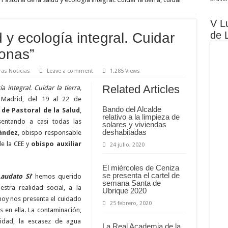
V L
de 
d y ecología integral. Cuidar
sonas”
ras Noticias
Leave a comment
1,285 Views
Related Articles
a integral. Cuidar la tierra,
 Madrid, del 19 al 22 de
Bando del Alcalde
 de Pastoral de la Salud
,
relativo a la limpieza de
sentando a casi todas las
solares y viviendas
deshabitadas
ández
, obispo responsable
de la CEE y
obispo auxiliar
24 julio, 2020
El miércoles de Ceniza
se presenta el cartel de
Laudato Si
’
hemos querido
semana Santa de
stra realidad social, a la
Ubrique 2020
hoy nos presenta el cuidado
25 febrero, 2020
 en ella. La contaminación,
rsidad, la escasez de agua
La Real Academia de la