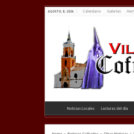
Calendario
Galerías
Her
AGOSTO, 8, 2026
Noticias Locales
Lecturas del día
Home
»
Noticias Cofrades
»
Otras Noticias
»