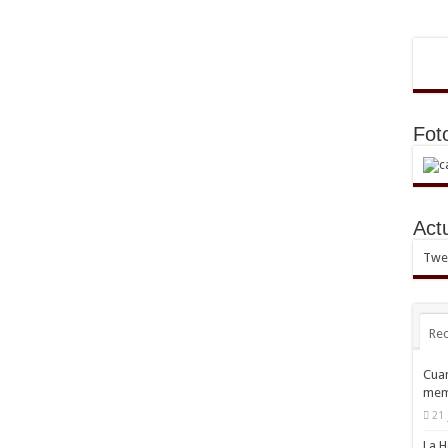
Fot
Act
Twee
Rec
Cuan
mem
21 
La H