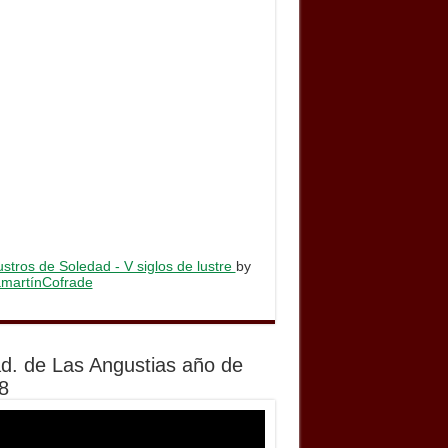
stros de Soledad - V siglos de lustre
by
lamartínCofrade
d. de Las Angustias año de
8