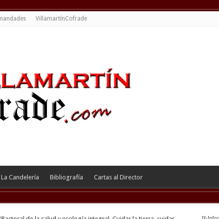
mandades
VillamartínCofrade
La Candelería
Bibliografía
Cartas al Director
“Pastoral de la salud y ecología integral. Cuidar la tierra, cuidar
IX-Info