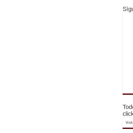
Síg
Tod
clic
Visi