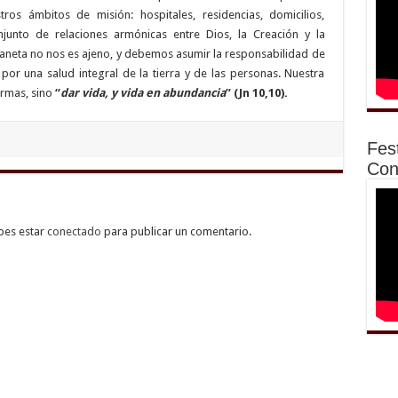
ros ámbitos de misión: hospitales, residencias, domicilios,
junto de relaciones armónicas entre Dios, la Creación y la
laneta no nos es ajeno, y debemos asumir la responsabilidad de
 por una salud integral de la tierra y de las personas. Nuestra
ermas, sino
“
dar vida, y vida en abundancia
” (Jn 10,10).
Fes
Con
bes estar
conectado
para publicar un comentario.