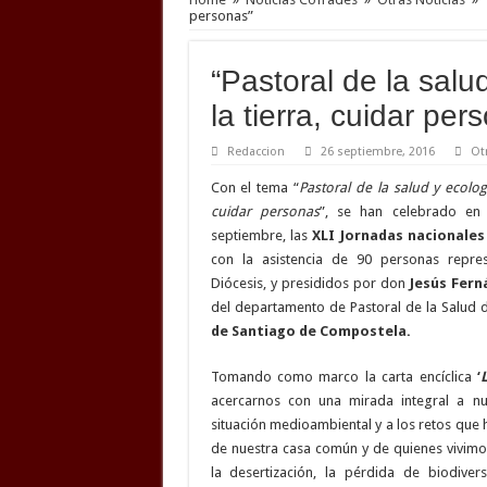
personas”
“Pastoral de la salu
la tierra, cuidar per
Redaccion
26 septiembre, 2016
Ot
Con el tema “
Pastoral de la salud y ecologí
cuidar personas
”, se han celebrado en
septiembre, las
XLI Jornadas nacionales
con la asistencia de 90 personas repre
Diócesis, y presididos por don
Jesús Fern
del departamento de Pastoral de la Salud 
de Santiago de Compostela.
Tomando como marco la carta encíclica
‘
acercarnos con una mirada integral a nue
situación medioambiental y a los retos que 
de nuestra casa común y de quienes vivimos
la desertización, la pérdida de biodive