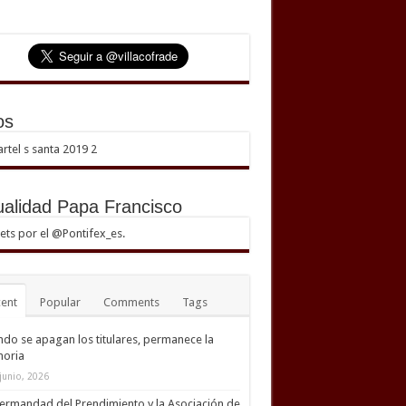
os
ualidad Papa Francisco
ts por el @Pontifex_es.
ent
Popular
Comments
Tags
do se apagan los titulares, permanece la
oria
junio, 2026
ermandad del Prendimiento y la Asociación de