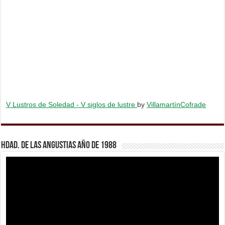
V Lustros de Soledad - V siglos de lustre
by
VillamartínCofrade
Hdad. de Las Angustias año de 1988