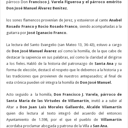
párroco Don
Francisco J. Varela Figueroa y el párroco emérito
Don José Manuel Álvarez Benítez.
los sones flamencos provenían de Jerez, y estuvieron al cante
Anabel
Rosado Franco y Rocio Rosado Franco
, siendo acompañadas a la
guitarra por
José Iganacio Franco.
La lectura del Santo Evangelio (san Mateo 13, 36-43), estuvo a cargo
de
Don José Manuel Ávarez
así como la homilía, de la que cabe de
destacar la sapiencia en sus palabras, así como la claridad al dirigirse
a los fieles. Habló de la historia del patronazgo de
Santa Ana
y su
forma de elección, destacó el respeto que le debemos a la historia y a
las tradiciones que provienen de nuestros antepasados; al final de
esta crónica pueden oír integra la homilía de
Don José Manuel.
Acto seguido a
la homilía,
Don Francisco J. Varela, párroco de
Santa María de las Virtudes de Villamartín
, invitó a a subir al
Altar a
Don Juan Luis Morales Gallaerdo, Alcalde Vilamartín
quien dio lectura al texto integró del acuerdo del entonces
Ayuntamiento de 1.598, por el que el pueblo de
Villamartín
acordaba proclamar abogada y patrona de la Villa a
San Ana.