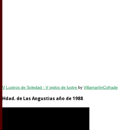
V Lustros de Soledad - V siglos de lustre
by
VillamartínCofrade
Hdad. de Las Angustias año de 1988