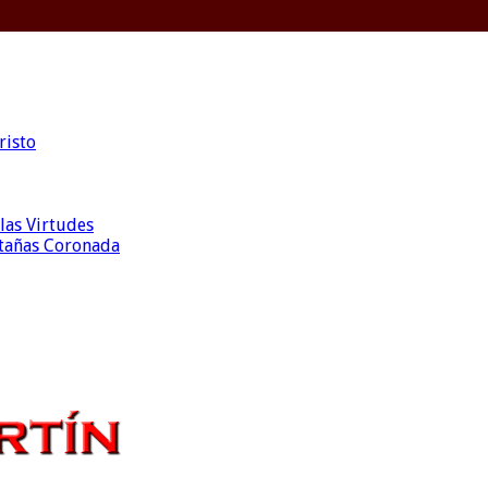
risto
las Virtudes
ntañas Coronada