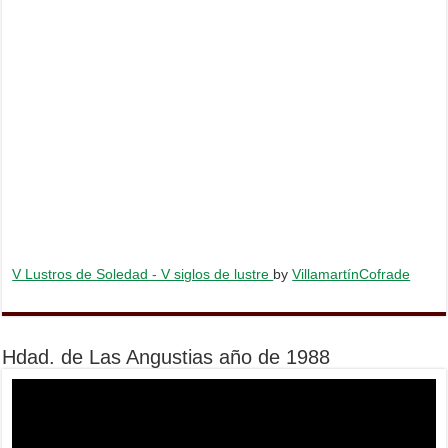
V Lustros de Soledad - V siglos de lustre
by
VillamartínCofrade
Hdad. de Las Angustias año de 1988