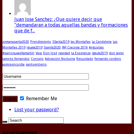
Juan Jose Sanchez: ¿Que quiere decir que
"demandaran a todas aquellas bandas y formaciones
que de f...
semanasanta2020
Prendimiento
SSanta2019
las Montañas
La Candeleria
Las
Montañas 2019
iguala2019
Ssanta2020
JMJ Cracovia 2016
Angustias
#parroquiavillamartín
Vaca
Don José
navidad
La Esperanza
igaula2019
don javier
ramirez fernandez
Consejo
Adoración Nocturna
Resucitado
fernando cordero
apmisericordia
santoentierro
Remember Me
Lost your password?
Advertisement