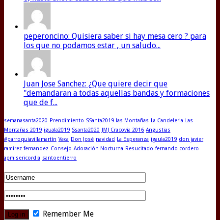
peperoncino: Quisiera saber si hay mesa cero ? para
los que no podamos estar , un saludo...
Juan Jose Sanchez: ¿Que quiere decir que
"demandaran a todas aquellas bandas y formaciones
que de f...
semanasanta2020
Prendimiento
SSanta2019
las Montañas
La Candeleria
Las
Montañas 2019
iguala2019
Ssanta2020
JMJ Cracovia 2016
Angustias
#parroquiavillamartín
Vaca
Don José
navidad
La Esperanza
igaula2019
don javier
ramirez fernandez
Consejo
Adoración Nocturna
Resucitado
fernando cordero
apmisericordia
santoentierro
Remember Me