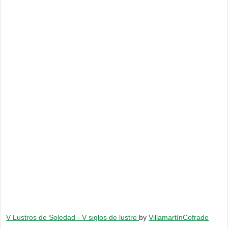
V Lustros de Soledad - V siglos de lustre
by
VillamartínCofrade