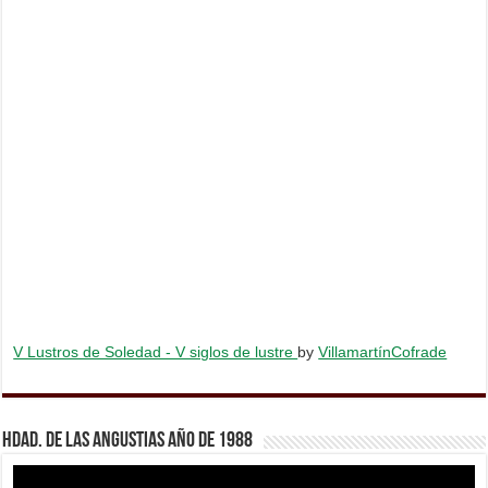
V Lustros de Soledad - V siglos de lustre
by
VillamartínCofrade
Hdad. de Las Angustias año de 1988