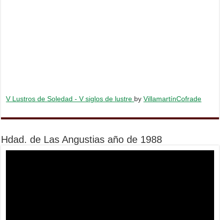
V Lustros de Soledad - V siglos de lustre
by
VillamartínCofrade
Hdad. de Las Angustias año de 1988