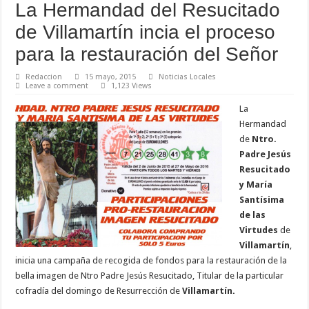
La Hermandad del Resucitado
de Villamartín incia el proceso
para la restauración del Señor
Redaccion
15 mayo, 2015
Noticias Locales
Leave a comment
1,123 Views
La
Hermandad
de
Ntro.
Padre Jesús
Resucitado
y María
Santísima
de las
Virtudes
de
Villamartín
,
inicia una campaña de recogida de fondos para la restauración de la
bella imagen de Ntro Padre Jesús Resucitado, Titular de la particular
cofradía del domingo de Resurrección de
Villamartín.