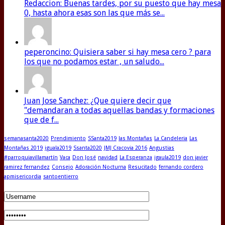
Redaccion: Buenas tardes, por su puesto que hay mesa
0, hasta ahora esas son las que más se...
peperoncino: Quisiera saber si hay mesa cero ? para
los que no podamos estar , un saludo...
Juan Jose Sanchez: ¿Que quiere decir que
"demandaran a todas aquellas bandas y formaciones
que de f...
semanasanta2020
Prendimiento
SSanta2019
las Montañas
La Candeleria
Las
Montañas 2019
iguala2019
Ssanta2020
JMJ Cracovia 2016
Angustias
#parroquiavillamartín
Vaca
Don José
navidad
La Esperanza
igaula2019
don javier
ramirez fernandez
Consejo
Adoración Nocturna
Resucitado
fernando cordero
apmisericordia
santoentierro