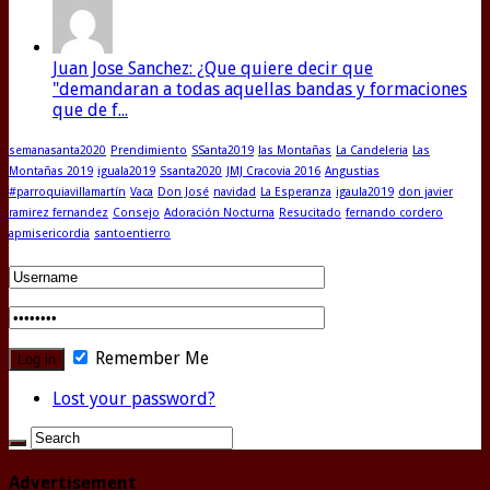
Juan Jose Sanchez: ¿Que quiere decir que
"demandaran a todas aquellas bandas y formaciones
que de f...
semanasanta2020
Prendimiento
SSanta2019
las Montañas
La Candeleria
Las
Montañas 2019
iguala2019
Ssanta2020
JMJ Cracovia 2016
Angustias
#parroquiavillamartín
Vaca
Don José
navidad
La Esperanza
igaula2019
don javier
ramirez fernandez
Consejo
Adoración Nocturna
Resucitado
fernando cordero
apmisericordia
santoentierro
Remember Me
Lost your password?
Advertisement