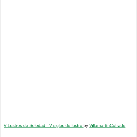
V Lustros de Soledad - V siglos de lustre
by
VillamartínCofrade