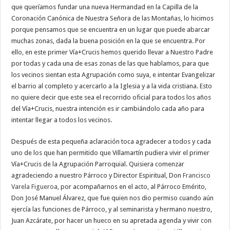
que queríamos fundar una nueva Hermandad en la Capilla de la
Coronación Canónica de Nuestra Señora de las Montañas, lo hicimos
porque pensamos que se encuentra en un lugar que puede abarcar
muchas zonas, dada la buena posición en la que se encuentra. Por
ello, en este primer Vía+Crucis hemos querido llevar a Nuestro Padre
por todas y cada una de esas zonas de las que hablamos, para que
los vecinos sientan esta Agrupación como suya, e intentar Evangelizar
el barrio al completo y acercarlo a la Iglesia y a la vida cristiana. Esto
no quiere decir que este sea el recorrido oficial para todos los años
del Vía+Crucis, nuestra intención es ir cambiándolo cada año para
intentar llegar a todos los vecinos.
Después de esta pequeña aclaración toca agradecer a todos y cada
uno de los que han permitido que Villamartín pudiera vivir el primer
Vía+Crucis de la Agrupación Parroquial. Quisiera comenzar
agradeciendo a nuestro Párroco y Director Espiritual, Don
Francisco
Varela Figueroa
, por acompañarnos en el acto, al Párroco Emérito,
Don José Manuel Álvarez, que fue quien nos dio permiso cuando aún
ejercía las funciones de Párroco, y al seminarista y hermano nuestro,
Juan Azcárate, por hacer un hueco en su apretada agenda y vivir con