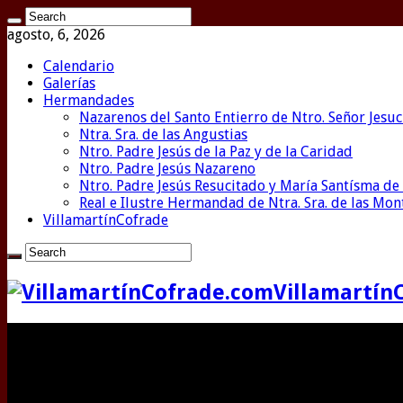
agosto, 6, 2026
Calendario
Galerías
Hermandades
Nazarenos del Santo Entierro de Ntro. Señor Jesuc
Ntra. Sra. de las Angustias
Ntro. Padre Jesús de la Paz y de la Caridad
Ntro. Padre Jesús Nazareno
Ntro. Padre Jesús Resucitado y María Santísma de 
Real e Ilustre Hermandad de Ntra. Sra. de las Mo
VillamartínCofrade
Villamartín