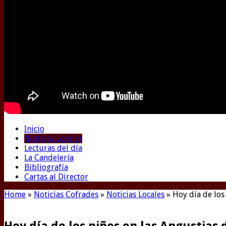
Inicio
Noticias Locales
Lecturas del día
La Candelería
Bibliografía
Cartas al Director
Home
»
Noticias Cofrades
»
Noticias Locales
»
Hoy día de los
Hoy día de los niños en las Angustias 