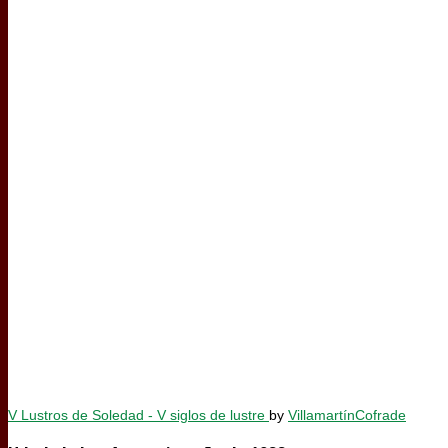
V Lustros de Soledad - V siglos de lustre
by
VillamartínCofrade