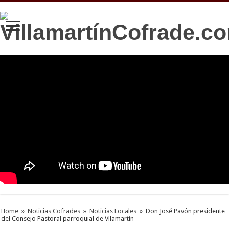
Home
»
Noticias Cofrades
»
Noticias Locales
»
Don José Pavón presidente
del Consejo Pastoral parroquial de Vilamartín