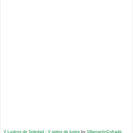
V Lustros de Soledad - V siglos de lustre
by
VillamartínCofrade