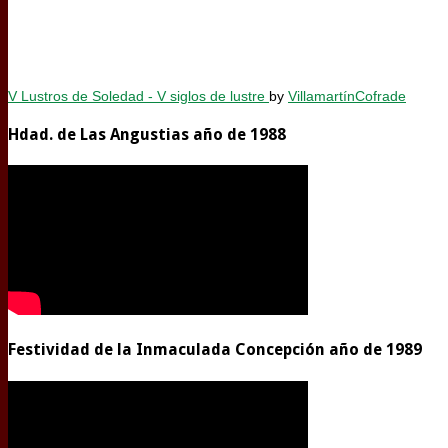
V Lustros de Soledad - V siglos de lustre
by
VillamartínCofrade
Hdad. de Las Angustias año de 1988
Festividad de la Inmaculada Concepción año de 1989