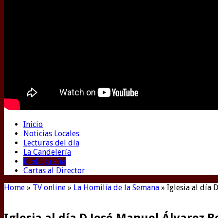
Inicio
Noticias Locales
Lecturas del día
La Candelería
Bibliografía
Cartas al Director
Home
»
TV online
»
La Homilía de la Semana
»
Iglesia al día
Iglesia al día D José Manuel Álvarez 