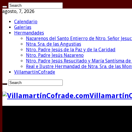
agosto, 7, 2026
Calendario
Galerías
Hermandades
Nazarenos del Santo Entierro de Ntro. Señor Jesuc
Ntra. Sra. de las Angustias
Ntro. Padre Jesús de la Paz y de la Caridad
Ntro. Padre Jesús Nazareno
Ntro. Padre Jesús Resucitado y María Santísma de 
Real e Ilustre Hermandad de Ntra. Sra. de las Mo
VillamartínCofrade
Villamartín