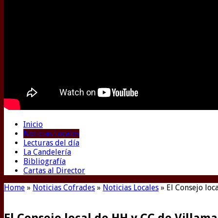
Inicio
Noticias Locales
Lecturas del día
La Candelería
Bibliografía
Cartas al Director
Home
»
Noticias Cofrades
»
Noticias Locales
»
El Consejo loc
El Consejo local de HH y CC de Villam