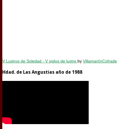
V Lustros de Soledad - V siglos de lustre
by
VillamartínCofrade
Hdad. de Las Angustias año de 1988