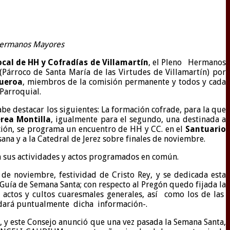
 Hermanos Mayores
cal de HH y Cofradías de Villamartín
, el Pleno Hermanos
(Párroco de Santa María de las Virtudes de Villamartín) por
gueroa
, miembros de la comisión permanente y todos y cada
Parroquial.
be destacar los siguientes: La formación cofrade, para la que
rea Montilla
, igualmente para el segundo, una destinada a
ción, se programa un encuentro de HH y CC. en el
Santuario
ana y a la Catedral de Jerez sobre finales de noviembre.
en sus actividades y actos programados en común.
de noviembre, festividad de Cristo Rey, y se dedicada esta
 Guía de Semana Santa; con respecto al Pregón quedo fijada la
 actos y cultos cuaresmales generales, así como los de las
e dará puntualmente dicha información-.
y este Consejo anunció que una vez pasada la Semana Santa,