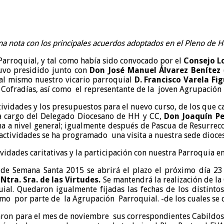
na nota con los principales acuerdos adoptados en el Pleno de
 Parroquial, y tal como había sido convocado por el
Consejo Lo
uvo presidido junto con
Don José Manuel Álvarez Benítez
 al mismo nuestro vicario parroquial
D. Francisco Varela Fi
Cofradías, así como el representante de la joven Agrupación 
vidades y los presupuestos para el nuevo curso, de los que ca
a cargo del Delegado Diocesano de HH y CC,
Don Joaquín Pe
ma a nivel general; igualmente después de Pascua de Resurrec
 actividades se ha programado una visita a nuestra sede dioces
vidades caritativas y la participación con nuestra Parroquia 
 de Semana Santa 2015 se abrirá el plazo el próximo día 23 
Ntra. Sra. de las Virtudes.
Se mantendrá la realización de la
al. Quedaron igualmente fijadas las fechas de los distintos
como por parte de la Agrupación Parroquial. -de los cuales s
ron para el mes de noviembre sus correspondientes Cabildos, 