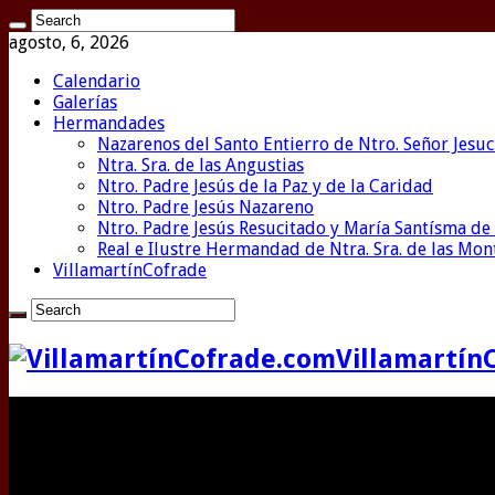
agosto, 6, 2026
Calendario
Galerías
Hermandades
Nazarenos del Santo Entierro de Ntro. Señor Jesuc
Ntra. Sra. de las Angustias
Ntro. Padre Jesús de la Paz y de la Caridad
Ntro. Padre Jesús Nazareno
Ntro. Padre Jesús Resucitado y María Santísma de 
Real e Ilustre Hermandad de Ntra. Sra. de las Mo
VillamartínCofrade
Villamartín