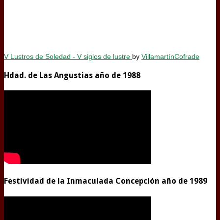
V Lustros de Soledad - V siglos de lustre
by
VillamartínCofrade
Hdad. de Las Angustias año de 1988
Festividad de la Inmaculada Concepción año de 1989