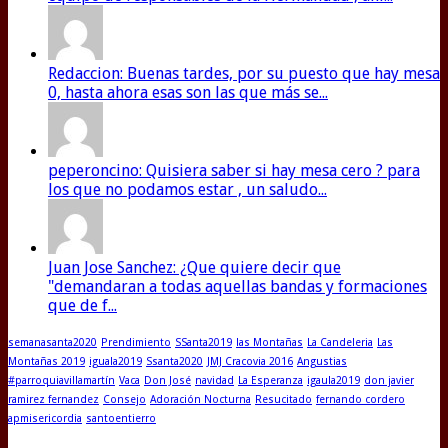
Redaccion: Buenas tardes, por su puesto que hay mesa
0, hasta ahora esas son las que más se...
peperoncino: Quisiera saber si hay mesa cero ? para
los que no podamos estar , un saludo...
Juan Jose Sanchez: ¿Que quiere decir que
"demandaran a todas aquellas bandas y formaciones
que de f...
semanasanta2020
Prendimiento
SSanta2019
las Montañas
La Candeleria
Las
Montañas 2019
iguala2019
Ssanta2020
JMJ Cracovia 2016
Angustias
#parroquiavillamartín
Vaca
Don José
navidad
La Esperanza
igaula2019
don javier
ramirez fernandez
Consejo
Adoración Nocturna
Resucitado
fernando cordero
apmisericordia
santoentierro