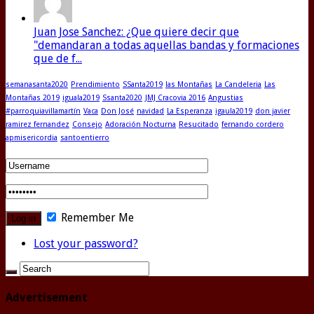
Juan Jose Sanchez: ¿Que quiere decir que
"demandaran a todas aquellas bandas y formaciones
que de f...
semanasanta2020
Prendimiento
SSanta2019
las Montañas
La Candeleria
Las
Montañas 2019
iguala2019
Ssanta2020
JMJ Cracovia 2016
Angustias
#parroquiavillamartín
Vaca
Don José
navidad
La Esperanza
igaula2019
don javier
ramirez fernandez
Consejo
Adoración Nocturna
Resucitado
fernando cordero
apmisericordia
santoentierro
Remember Me
Lost your password?
Advertisement