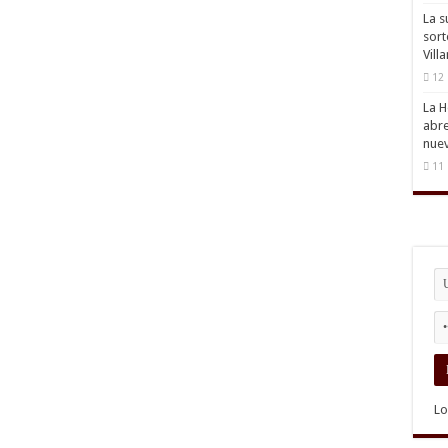
La s
sort
Vill
12 
La H
abre
nuev
11 
Lo