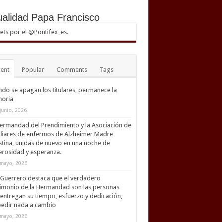
ualidad Papa Francisco
ts por el @Pontifex_es.
ent
Popular
Comments
Tags
do se apagan los titulares, permanece la
oria
junio, 2026
ermandad del Prendimiento y la Asociación de
liares de enfermos de Alzheimer Madre
tina, unidas de nuevo en una noche de
rosidad y esperanza.
mayo, 2026
Guerrero destaca que el verdadero
imonio de la Hermandad son las personas
entregan su tiempo, esfuerzo y dedicación,
pedir nada a cambio
mayo, 2026