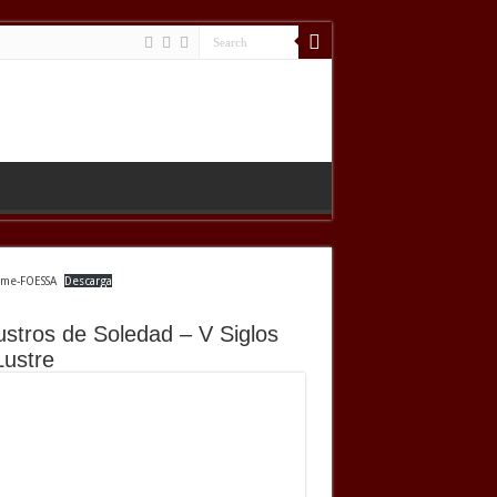
rme-FOESSA
Descarga
ustros de Soledad – V Siglos
Lustre