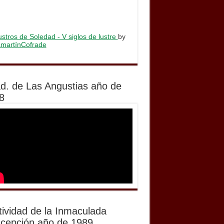
stros de Soledad - V siglos de lustre
by
lamartínCofrade
d. de Las Angustias año de
8
tividad de la Inmaculada
cepción año de 1989