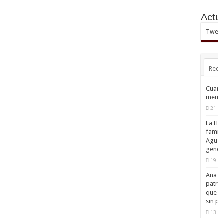
Act
Twee
Rec
Cuan
mem
21 
La H
fami
Agus
gene
19 
Ana 
patr
que 
sin 
13 