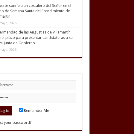
uerte sonríe a un costalero del Señor en el
eo de Semana Santa del Prendimiento de
amartín
mayo, 2026
ermandad de las Angustias de Villamartín
 el plazo para presentar candidaturas a su
a Junta de Gobierno
mayo, 2026
Remember Me
st your password?