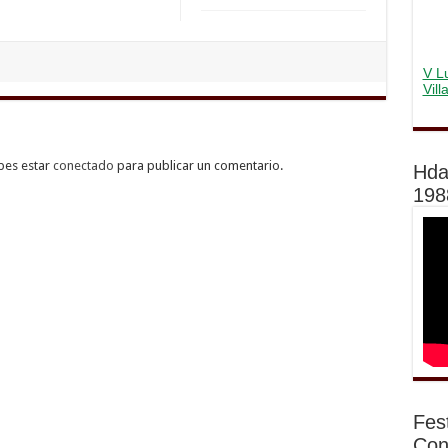
V Lu
Vil
bes estar
conectado
para publicar un comentario.
Hda
198
Fes
Con