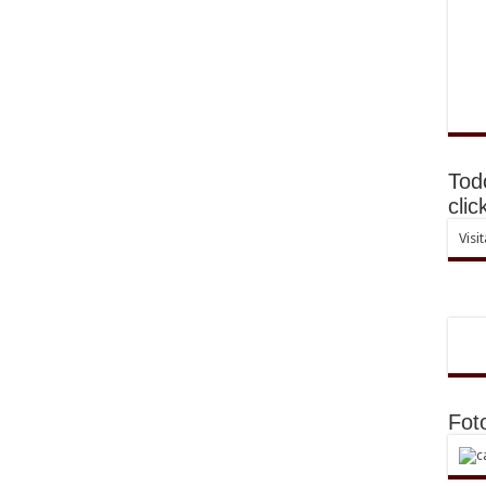
Tod
clic
Visi
Fot