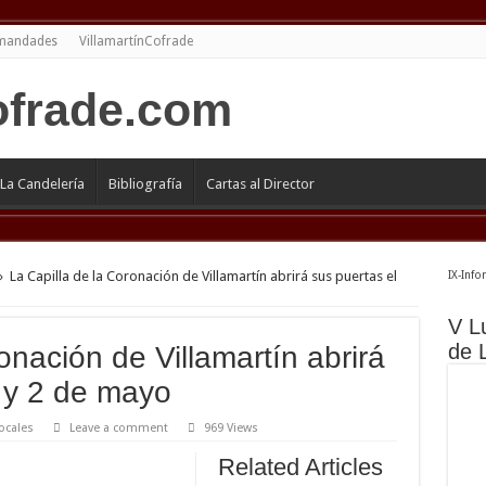
mandades
VillamartínCofrade
La Candelería
Bibliografía
Cartas al Director
»
La Capilla de la Coronación de Villamartín abrirá sus puertas el
IX-Info
V L
de 
onación de Villamartín abrirá
1 y 2 de mayo
ocales
Leave a comment
969 Views
Related Articles