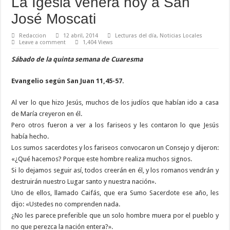
La Igesia venera hoy a San
José Moscati
Redaccion
12 abril, 2014
Lecturas del día
,
Noticias Locales
Leave a comment
1,404 Views
Sábado de la quinta semana de Cuaresma
Evangelio según San Juan
11,45-57.
Al ver lo que hizo Jesús, muchos de los judíos que habían ido a casa
de María creyeron en él.
Pero otros fueron a ver a los fariseos y les contaron lo que Jesús
había hecho.
Los sumos sacerdotes y los fariseos convocaron un Consejo y dijeron:
«¿Qué hacemos? Porque este hombre realiza muchos signos.
Si lo dejamos seguir así, todos creerán en él, y los romanos vendrán y
destruirán nuestro Lugar santo y nuestra nación».
Uno de ellos, llamado Caifás, que era Sumo Sacerdote ese año, les
dijo: «Ustedes no comprenden nada.
¿No les parece preferible que un solo hombre muera por el pueblo y
no que perezca la nación entera?».