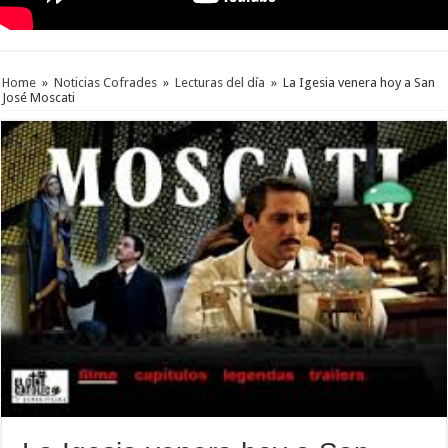
Home
»
Noticias Cofrades
»
Lecturas del día
»
La Igesia venera hoy a San
José Moscati