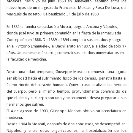
Moscati
nació 25 de julio 1880 en Benevento, séptimo entre los
nueve hijos de un magistrado Francesco Moscati y Rosa De Luca, del
Marqués de Roseto. Fue bautizado 31 de julio de 1880.
En 1881 la familia se trasladó a Moscú, luego a Ancona y Nápoles,
donde José tuvo su primera comunión en la fiesta de la Inmaculada
Concepción en 1888. De 1889 a 1894 completó sus estudios y luego
en el «Vittorio Emanuele», el Bachillerato en 1897, a la edad de sólo 17
años. Unos meses más tarde, comenzó sus estudios universitarios en
la facultad de medicina.
Desde una edad temprana, Giuseppe Moscati demuestra una aguda
sensibilidad hacia el sufrimiento físico de los demás, penetra hasta el
último rincón del corazón humano. Quiere curar o aliviar las heridas
del cuerpo, pero al mismo tiempo, profundamente convencido de
que el alma y el cuerpo son uno y sinceramente desea preparar a sus
hermanos que sufren.
El 4 de agosto de 1903, Giuseppe Moscati obtuvo su licenciatura en
medicina.
Desde 1904 la Moscati, después de dos concursos, se desempeñó en
Nápoles, y entre otras organizaciones, la hospitalización de los