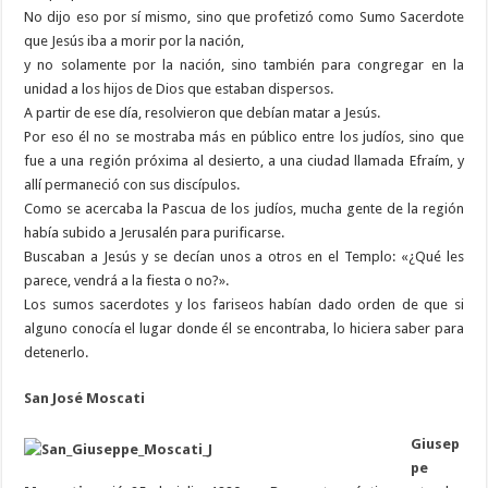
No dijo eso por sí mismo, sino que profetizó como Sumo Sacerdote
que Jesús iba a morir por la nación,
y no solamente por la nación, sino también para congregar en la
unidad a los hijos de Dios que estaban dispersos.
A partir de ese día, resolvieron que debían matar a Jesús.
Por eso él no se mostraba más en público entre los judíos, sino que
fue a una región próxima al desierto, a una ciudad llamada Efraím, y
allí permaneció con sus discípulos.
Como se acercaba la Pascua de los judíos, mucha gente de la región
había subido a Jerusalén para purificarse.
Buscaban a Jesús y se decían unos a otros en el Templo: «¿Qué les
parece, vendrá a la fiesta o no?».
Los sumos sacerdotes y los fariseos habían dado orden de que si
alguno conocía el lugar donde él se encontraba, lo hiciera saber para
detenerlo.
San José Moscati
Giusep
pe