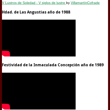
V Lustros de Soledad - V siglos de lustre
by
VillamartínCofrade
Hdad. de Las Angustias año de 1988
Festividad de la Inmaculada Concepción año de 1989