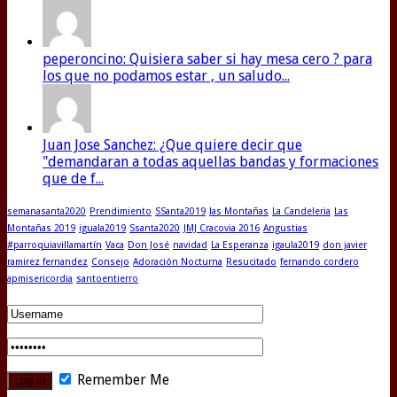
peperoncino: Quisiera saber si hay mesa cero ? para
los que no podamos estar , un saludo...
Juan Jose Sanchez: ¿Que quiere decir que
"demandaran a todas aquellas bandas y formaciones
que de f...
semanasanta2020
Prendimiento
SSanta2019
las Montañas
La Candeleria
Las
Montañas 2019
iguala2019
Ssanta2020
JMJ Cracovia 2016
Angustias
#parroquiavillamartín
Vaca
Don José
navidad
La Esperanza
igaula2019
don javier
ramirez fernandez
Consejo
Adoración Nocturna
Resucitado
fernando cordero
apmisericordia
santoentierro
Remember Me