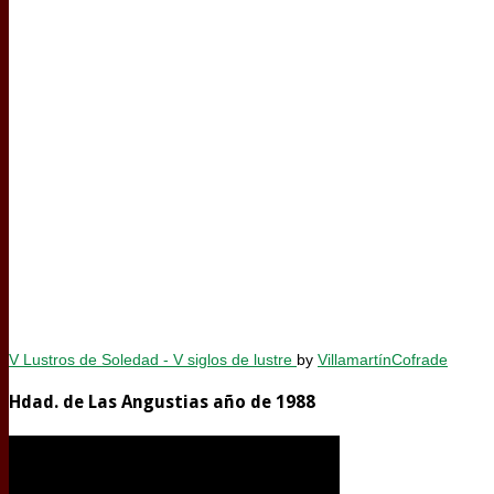
V Lustros de Soledad - V siglos de lustre
by
VillamartínCofrade
Hdad. de Las Angustias año de 1988