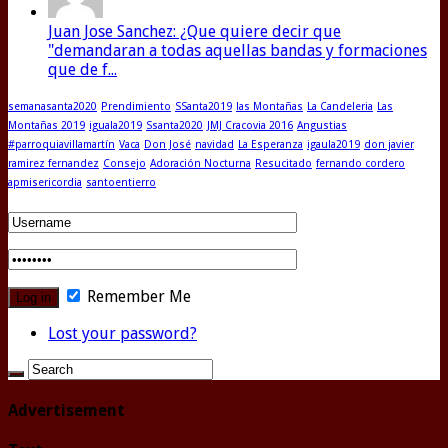
Juan Jose Sanchez: ¿Que quiere decir que
"demandaran a todas aquellas bandas y formaciones
que de f...
semanasanta2020
Prendimiento
SSanta2019
las Montañas
La Candeleria
Las
Montañas 2019
iguala2019
Ssanta2020
JMJ Cracovia 2016
Angustias
#parroquiavillamartín
Vaca
Don José
navidad
La Esperanza
igaula2019
don javier
ramirez fernandez
Consejo
Adoración Nocturna
Resucitado
fernando cordero
apmisericordia
santoentierro
Remember Me
Lost your password?
Advertisement