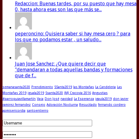
Redaccion: Buenas tardes, por su puesto que hay mesa
0, hasta ahora esas son las que más se...
peperoncino: Quisiera saber si hay mesa cero ? para
los que no podamos estar , un saludo...
Juan Jose Sanchez: ¿Que quiere decir que
"demandaran a todas aquellas bandas y formaciones
que de f...
semanasanta2020
Prendimiento
SSanta2019
las Montañas
La Candeleria
Las
Montañas 2019
iguala2019
Ssanta2020
JMJ Cracovia 2016
Angustias
#parroquiavillamartín
Vaca
Don José
navidad
La Esperanza
igaula2019
don javier
ramirez fernandez
Consejo
Adoración Nocturna
Resucitado
fernando cordero
apmisericordia
santoentierro