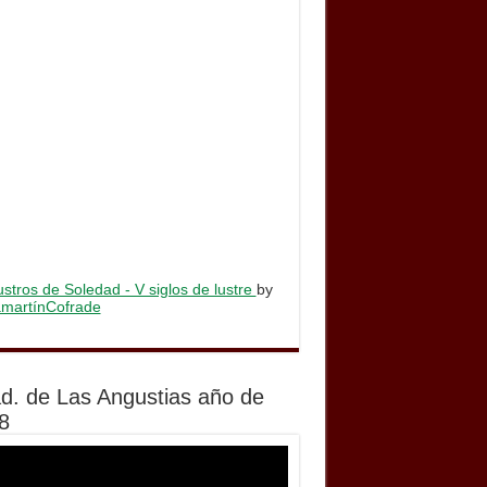
stros de Soledad - V siglos de lustre
by
lamartínCofrade
d. de Las Angustias año de
8