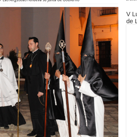
V L
de 