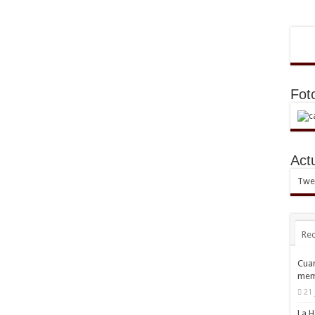
Fot
Act
Twee
Rec
Cuan
mem
21 
La H