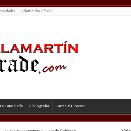
mandades
VillamartínCofrade
La Candelería
Bibliografía
Cartas al Director
»
Las Angustias renueva su Junta de Gobierno
IX-Info