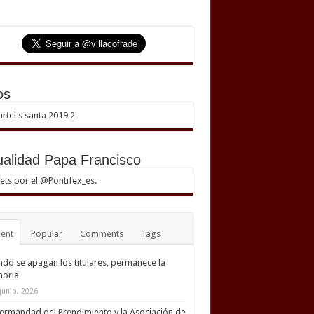
os
ualidad Papa Francisco
ts por el @Pontifex_es.
ent
Popular
Comments
Tags
do se apagan los titulares, permanece la
oria
junio, 2026
ermandad del Prendimiento y la Asociación de