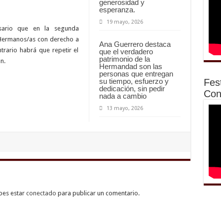
generosidad y
esperanza.
19 mayo, 2026
sario que en la segunda
 Hermanos/as con derecho a
Ana Guerrero destaca
ntrario habrá que repetir el
que el verdadero
patrimonio de la
n.
Hermandad son las
personas que entregan
Fes
su tiempo, esfuerzo y
dedicación, sin pedir
Con
nada a cambio
13 mayo, 2026
bes estar
conectado
para publicar un comentario.