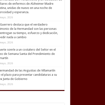
liares de enfermos de Alzheimer Madre
tina, unidas de nuevo en una noche de
rosidad y esperanza.
mayo, 2026
Guerrero destaca que el verdadero
imonio de la Hermandad son las personas
entregan su tiempo, esfuerzo y dedicación,
pedir nada a cambio
mayo, 2026
uerte sonríe a un costalero del Señor en el
eo de Semana Santa del Prendimiento de
amartín
mayo, 2026
ermandad de las Angustias de Villamartín
 el plazo para presentar candidaturas a su
a Junta de Gobierno
mayo, 2026