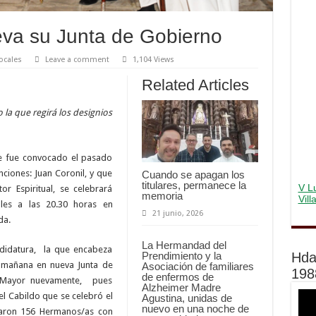
eva su Junta de Gobierno
ocales
Leave a comment
1,104 Views
Related Articles
la que regirá los designios
ue fue convocado el pasado
unciones: Juan Coronil, y que
Cuando se apagan los
titulares, permanece la
V Lu
or Espiritual, se celebrará
memoria
Vil
ales a las 20.30 horas en
21 junio, 2026
da.
La Hermandad del
didatura, la que encabeza
Hda
Prendimiento y la
á mañana en nueva Junta de
Asociación de familiares
198
de enfermos de
 Mayor nuevamente, pues
Alzheimer Madre
el Cabildo que se celebró el
Agustina, unidas de
nuevo en una noche de
paron 156 Hermanos/as con