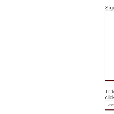
Síg
Tod
clic
Visi