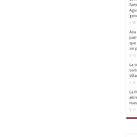
fami
Agus
gene
19 
Ana 
patr
que 
sin 
13 
La s
sort
Vill
12 
La H
abre
nuev
11 