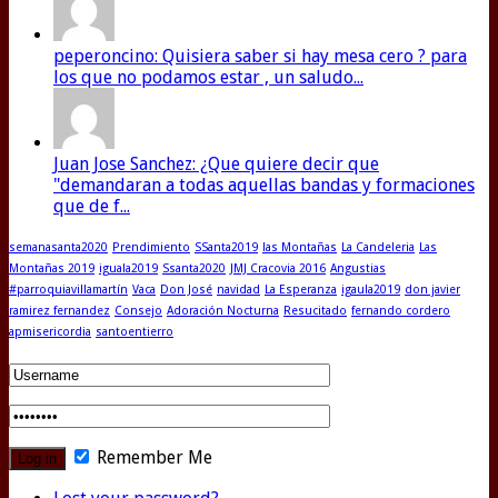
peperoncino: Quisiera saber si hay mesa cero ? para
los que no podamos estar , un saludo...
Juan Jose Sanchez: ¿Que quiere decir que
"demandaran a todas aquellas bandas y formaciones
que de f...
semanasanta2020
Prendimiento
SSanta2019
las Montañas
La Candeleria
Las
Montañas 2019
iguala2019
Ssanta2020
JMJ Cracovia 2016
Angustias
#parroquiavillamartín
Vaca
Don José
navidad
La Esperanza
igaula2019
don javier
ramirez fernandez
Consejo
Adoración Nocturna
Resucitado
fernando cordero
apmisericordia
santoentierro
Remember Me