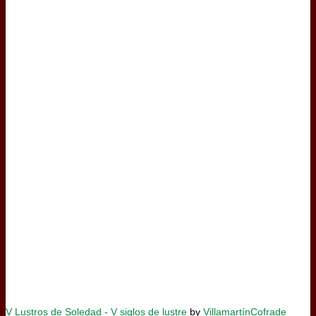
V Lustros de Soledad - V siglos de lustre
by
VillamartínCofrade